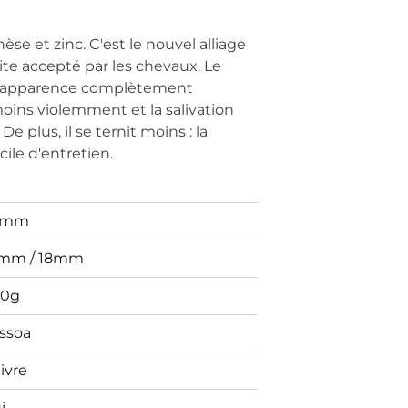
se et zinc. C'est le nouvel alliage
e accepté par les chevaux. Le
ne apparence complètement
 moins violemment et la salivation
e plus, il se ternit moins : la
cile d'entretien.
0mm
mm / 18mm
0g
ssoa
ivre
i