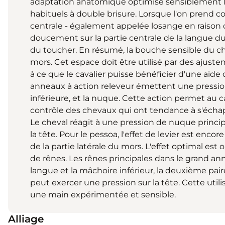
adaptation anatomique optimise sensiblement l'
habituels à double brisure. Lorsque l'on prend con
centrale - également appelée losange en raison 
doucement sur la partie centrale de la langue du
du toucher. En résumé, la bouche sensible du ch
mors. Cet espace doit être utilisé par des aju
à ce que le cavalier puisse bénéficier d'une aide 
anneaux à action releveur émettent une pression
inférieure, et la nuque. Cette action permet au c
contrôle des chevaux qui ont tendance à s'échapp
Le cheval réagit à une pression de nuque princ
la tête. Pour le pessoa, l'effet de levier est encore
de la partie latérale du mors. L'effet optimal est
de rênes. Les rênes principales dans le grand an
langue et la mâchoire inférieur, la deuxième pai
peut exercer une pression sur la tête. Cette utili
une main expérimentée et sensible.
Alliage