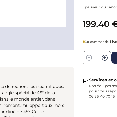
Epaisseur du cano
199,40 
•
Liv
Sur commande
Quantité
−
+
Services et c
Nos équipes son
e de recherches scientifiques.
pour vous répo
l'angle spécial de 45° de la
06 36 40 70 16
 dans le monde entier, dans
ntraînement.Par rapport aux mors
t incliné de 45°. Cette