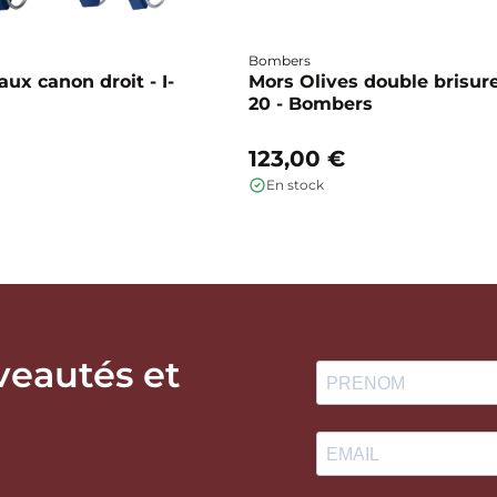
Bombers
ux canon droit - I-
Mors Olives double brisure
20 - Bombers
123,00 €
En stock
veautés et