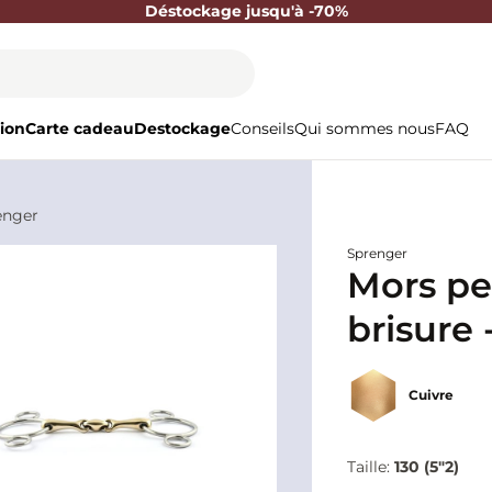
Déstockage jusqu'à -70%
ion
Carte cadeau
Destockage
Conseils
Qui sommes nous
FAQ
enger
Sprenger
Mors pe
brisure 
Cuivre
Taille:
130 (5"2)