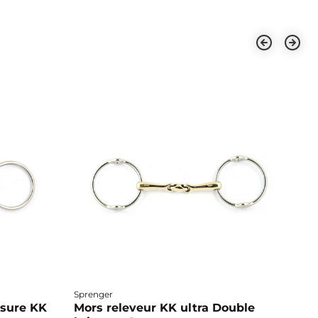
Sprenger
Sp
isure KK
Mors releveur KK ultra Double
C