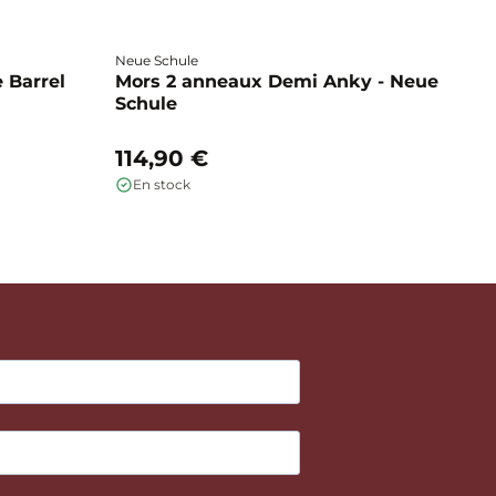
Neue Schule
Fa
 Barrel
Mors 2 anneaux Demi Anky - Neue
M
Schule
b
114,90 €
1
En stock