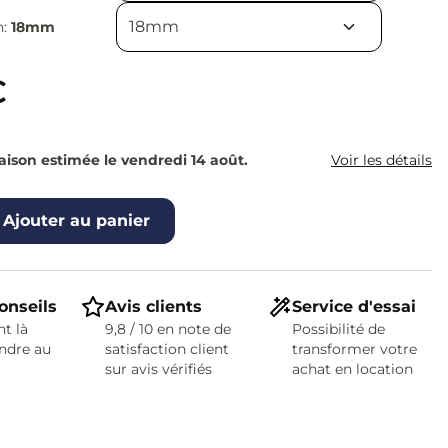
n:
18mm
€
raison estimée le vendredi 14 août.
Voir les détails
Ajouter au panier
onseils
Avis clients
Service d'essai
t là
9,8 / 10 en note de
Possibilité de
ndre au
satisfaction client
transformer votre
sur avis vérifiés
achat en location