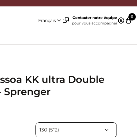
0
Contacter notre équipe
Français
pour vous accompagner
Identifi
Pani
ssoa KK ultra Double
- Sprenger