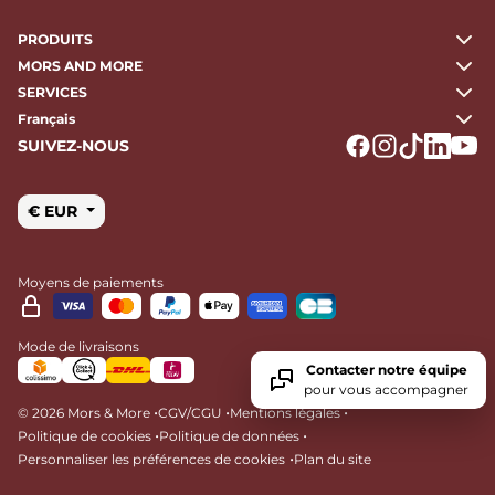
PRODUITS
MORS AND MORE
SERVICES
Français
SUIVEZ-NOUS
Logo Facebook
Logo Instagr
Logo Tikto
Logo Li
Logo
€ EUR
Moyens de paiements
Mode de livraisons
Contacter notre équipe
pour vous accompagner
•
•
•
© 2026 Mors & More
CGV/CGU
Mentions légales
•
•
Politique de cookies
Politique de données
•
Personnaliser les préférences de cookies
Plan du site