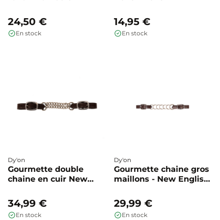
24,50 €
14,95 €
En stock
En stock
Dy'on
Dy'on
Gourmette double
Gourmette chaine gros
chaine en cuir New
maillons - New English
English - Dyon
- Dyon
34,99 €
29,99 €
En stock
En stock