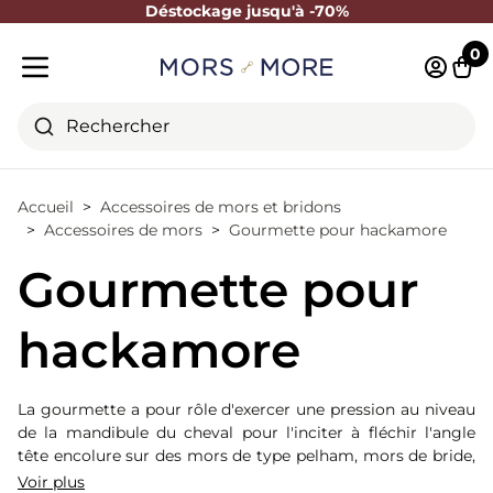
Déstockage jusqu'à -70%
Fermer
0
Identifi
Pani
Menu mobile
Rechercher
Accueil
Accessoires de mors et bridons
Accessoires de mors
Gourmette pour hackamore
Gourmette pour
hackamore
La gourmette a pour rôle d'exercer une pression au niveau
de la mandibule du cheval pour l'inciter à fléchir l'angle
tête encolure sur des mors de type pelham, mors de bride,
liverpool ... La gourmette est un accessoire indispensable
Voir plus