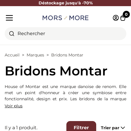
Déstockage jusqu'à -70%
Fermer
0
Identifi
Pani
Menu mobile
Rechercher
Accueil
Marques
Bridons Montar
Bridons Montar
House of Montar est une marque danoise de renom. Elle
met un point d'honneur à créer une symbiose entre
fonctionnalité, design et prix. Les bridons de la marque
proposent des formes anatomiques et une excellente
Voir plus
qualité des finitions et du cuir.
Il y a 1 produit.
Filtrer
Trier par