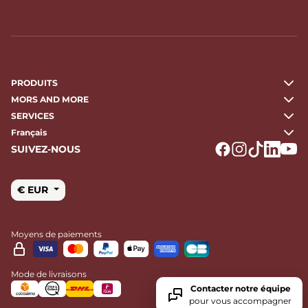
PRODUITS
MORS AND MORE
SERVICES
Français
SUIVEZ-NOUS
Logo Facebook
Logo Instagr
Logo Tikto
Logo Li
Logo
€ EUR
Moyens de paiements
Mode de livraisons
Contacter notre équipe
pour vous accompagner