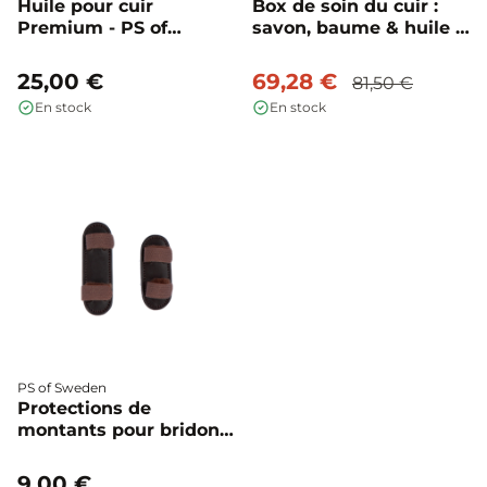
Huile pour cuir
Box de soin du cuir :
Premium - PS of
savon, baume & huile -
Sweden
PS of Sweden
25,00 €
69,28 €
81,50 €
En stock
En stock
PS of Sweden
Protections de
montants pour bridon -
PS of Sweden
9,00 €