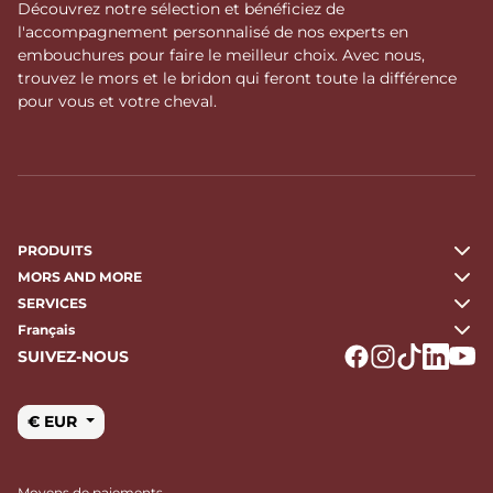
Découvrez notre sélection et bénéficiez de
l'accompagnement personnalisé de nos experts en
embouchures pour faire le meilleur choix. Avec nous,
trouvez le mors et le bridon qui feront toute la différence
pour vous et votre cheval.
PRODUITS
MORS AND MORE
SERVICES
Français
SUIVEZ-NOUS
Logo Facebook
Logo Instagr
Logo Tikto
Logo Li
Logo
€ EUR
Moyens de paiements