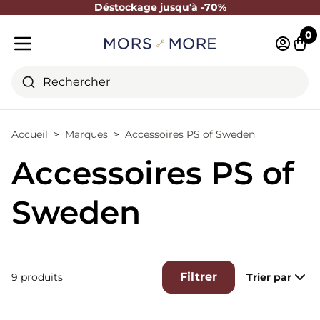
Déstockage jusqu'à -70%
Fermer
0
Identifi
Pani
Menu mobile
Rechercher
Accueil
Marques
Accessoires PS of Sweden
Accessoires PS of
Sweden
Filtrer
9 produits
Trier par