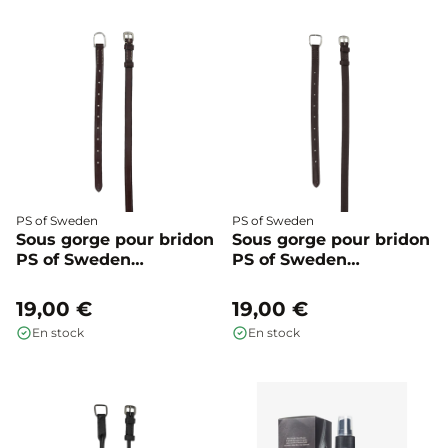
PS of Sweden
PS of Sweden
Sous gorge pour bridon
Sous gorge pour bridon
PS of Sweden
PS of Sweden
surpiqure crème - PS of
surpiqures ton sur ton -
Sweden
PS of Sweden
19,00 €
19,00 €
En stock
En stock