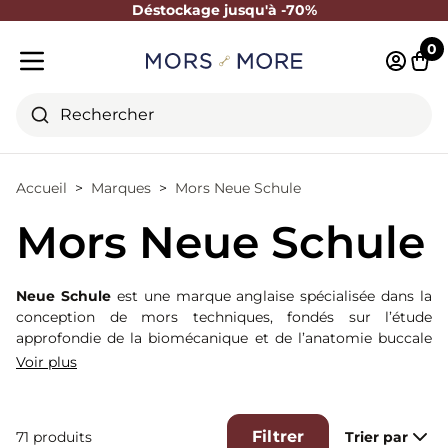
Déstockage jusqu'à -70%
Fermer
0
Identifi
Pani
Menu mobile
Rechercher
Accueil
Marques
Mors Neue Schule
Mors Neue Schule
Neue Schule
est une marque anglaise spécialisée dans la
conception de mors techniques, fondés sur l’étude
approfondie de la biomécanique et de l’anatomie buccale
du cheval. Chaque mors est fabriqué en
Salox® Gold
, un
Voir plus
alliage exclusif à haute conductivité thermique, développé
pour favoriser la salivation, stabiliser le contact et
améliorer l’acceptation du mors. La marque se distingue
Filtrer
71 produits
Trier par
par des embouchures ergonomiques, pensées pour