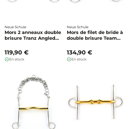
Neue Schule
Neue Schule
Mors 2 anneaux double
Mors de filet de bride à
brisure Tranz Angled
double brisure Team
Lozenge 55mm - Neue
Up 55mm - Neue
Schule
Schule
119,90 €
134,90 €
En stock
En stock