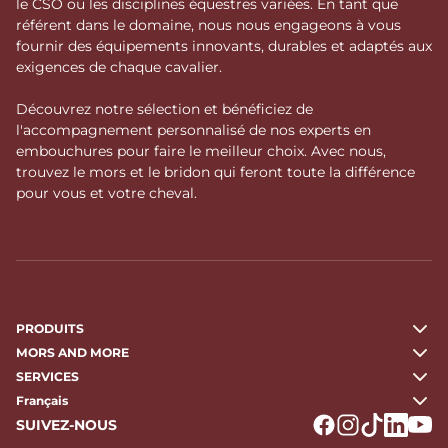
le CSO ou les disciplines équestres variées. En tant que
référent dans le domaine, nous nous engageons à vous
fournir des équipements innovants, durables et adaptés aux
exigences de chaque cavalier.
Découvrez notre sélection et bénéficiez de
l'accompagnement personnalisé de nos experts en
embouchures pour faire le meilleur choix. Avec nous,
trouvez le mors et le bridon qui feront toute la différence
pour vous et votre cheval.
PRODUITS
MORS AND MORE
SERVICES
Français
SUIVEZ-NOUS
Logo Facebook
Logo Instagr
Logo Tikto
Logo Li
Logo