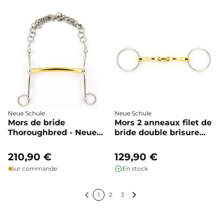
Neue Schule
Neue Schule
Mors de bride
Mors 2 anneaux filet de
Thoroughbred - Neue
bride double brisure
Schule
Starter 55mm - Neue
Schule
210,90 €
129,90 €
Sur commande
En stock
1
2
3
Précédent
Suivant