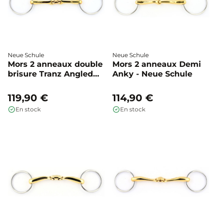
Neue Schule
Neue Schule
Mors 2 anneaux double
Mors 2 anneaux Demi
brisure Tranz Angled
Anky - Neue Schule
Lozenge 70 mm - Neue
Schule
119,90 €
114,90 €
En stock
En stock