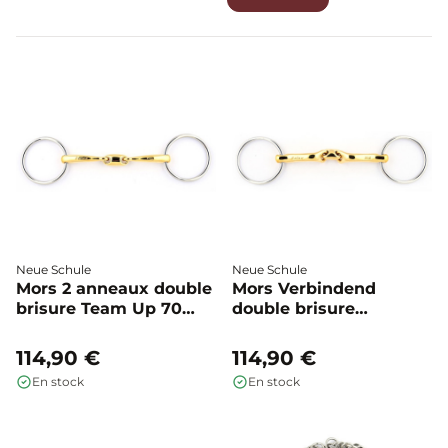
optimiser la répartition des pressions et la précision des
aides.
Neue Schule
Neue Schule
Mors 2 anneaux double
Mors Verbindend
brisure Team Up 70
double brisure
mm - Neue Schule
anneaux simples -
Neue Schule
114,90 €
114,90 €
En stock
En stock