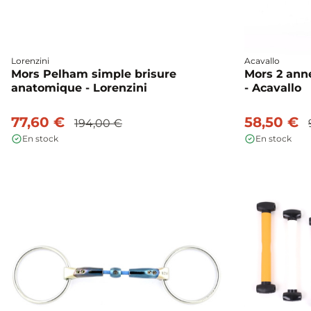
Lorenzini
Acavallo
Mors Pelham simple brisure
Mors 2 ann
anatomique - Lorenzini
- Acavallo
77,60 €
58,50 €
194,00 €
En stock
En stock