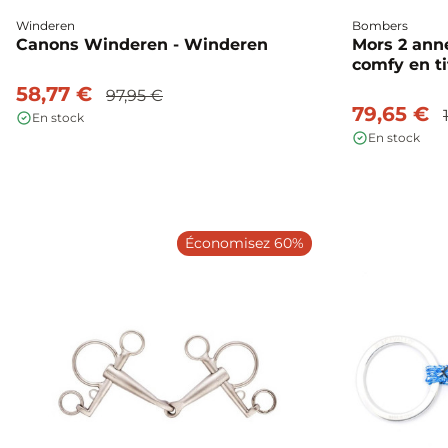
Winderen
Bombers
Canons Winderen - Winderen
Mors 2 ann
comfy en t
58,77 €
97,95 €
79,65 €
En stock
En stock
Économisez 60%