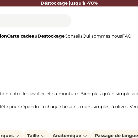
Déstockage jusqu'à -70%
ion
Carte cadeau
Destockage
Conseils
Qui sommes nous
FAQ
ion entre le cavalier et sa monture. Bien plus qu’un simple acc
te pour répondre à chaque besoin : mors simples, à olives, V
nsogan, Cuivre) ou un canon innovant (résine, cuir), notre exper
rques
Taille
Anatomique
Passage de langu