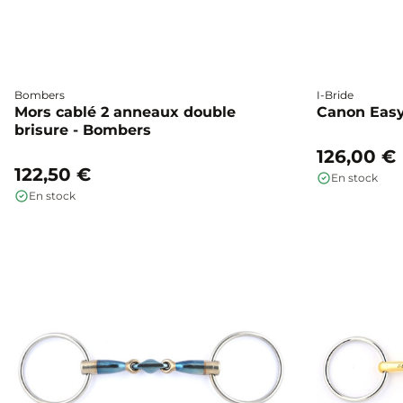
Bombers
I-Bride
Mors cablé 2 anneaux double
Canon Easy-
brisure - Bombers
126,00 €
122,50 €
En stock
En stock