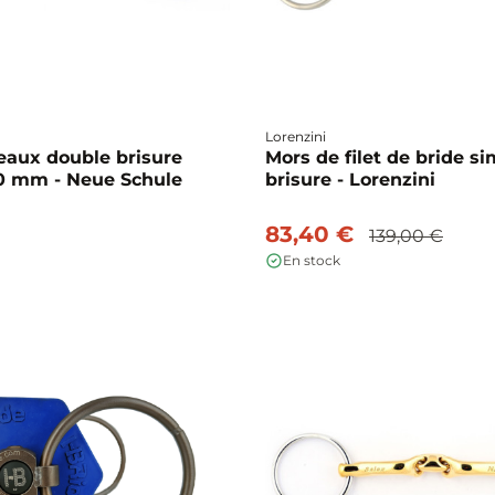
Lorenzini
eaux double brisure
Mors de filet de bride s
0 mm - Neue Schule
brisure - Lorenzini
83,40 €
139,00 €
En stock