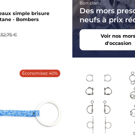
Bon plan
Des mors pres
eaux simple brisure
neufs à prix réd
itane - Bombers
132,75 €
Voir nos mor
d'occasion
Économisez 40%