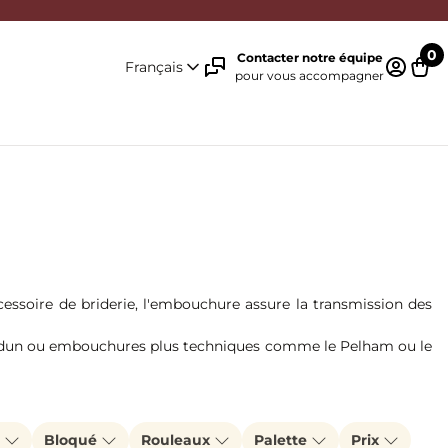
0
Contacter notre équipe
Français
pour vous accompagner
Identifi
Pani
essoire de briderie, l'embouchure assure la transmission des
erdun ou embouchures plus techniques comme le Pelham ou le
tise vous accompagne pour trouver le contact parfait.
e
Bloqué
Rouleaux
Palette
Prix