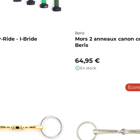
Beris
Ride - I-Bride
Mors 2 anneaux canon co
Beris
64,95 €
En stock
Écon