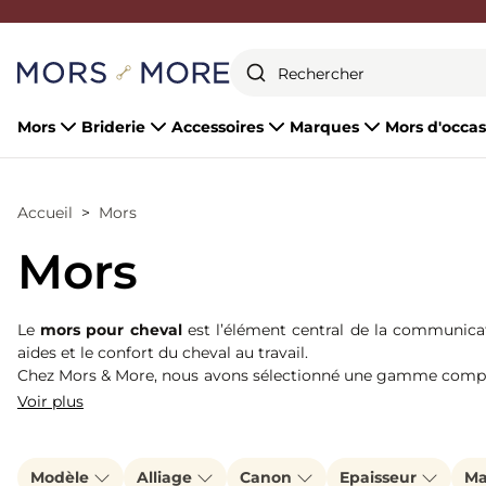
Fermer
Mors
Briderie
Accessoires
Marques
Mors d'occas
Accueil
Mors
Mors
Le
mors pour cheval
est l’élément central de la communicat
aides et le confort du cheval au travail.
Chez Mors & More, nous avons sélectionné une gamme complè
levier. Que vous cherchiez un alliage spécifique (Cyprium, Se
Voir plus
Modèle
Alliage
Canon
Epaisseur
Ma