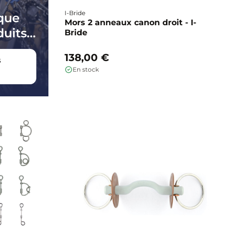
I-Bride
que
Mors 2 anneaux canon droit - I-
uits...
Bride
138,00 €
s
En stock