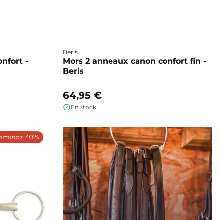
Beris
nfort -
Mors 2 anneaux canon confort fin -
Beris
64,95 €
En stock
omisez 40%