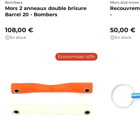
Bombers
Mors and more
Mors 2 anneaux double brisure
Recouvreme
Barrel 20 - Bombers
-
108,00 €
50,00 €
En stock
En stock
Économisez 40%