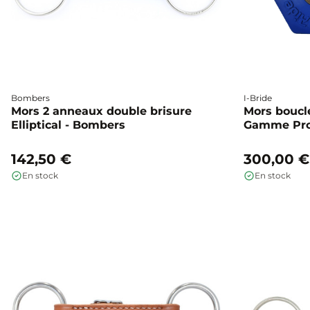
Bombers
I-Bride
Mors 2 anneaux double brisure
Mors boucl
Elliptical - Bombers
Gamme Pro 
142,50 €
300,00 €
En stock
En stock