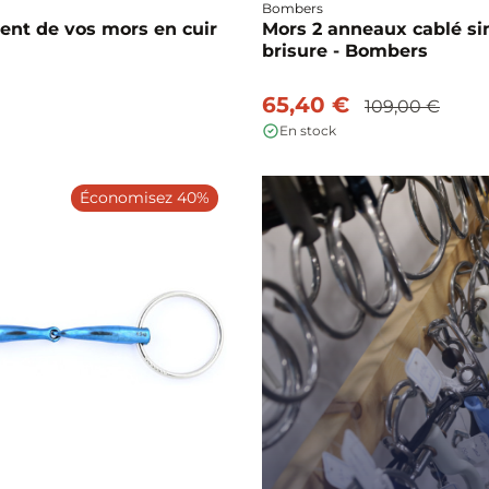
Bombers
nt de vos mors en cuir
Mors 2 anneaux cablé s
brisure - Bombers
65,40 €
109,00 €
En stock
Économisez 40%