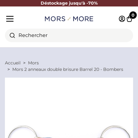
Déstockage jusqu'à -70%
Fermer
0
Identifi
Pani
Menu mobile
Rechercher
Accueil
Mors
Mors 2 anneaux double brisure Barrel 20 - Bombers