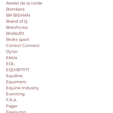
Atelier de la corde
Bombers
BR BIEMAN
Brand of Q
Breizhcrea
Bridle2fit
Brokx sport
Correct Connect
Dy'on
Ekkia
EOL
EQUIBITFIT
Equiline
Equimero
Equine Industry
Eventing
F.R.A
Fager
Freejump