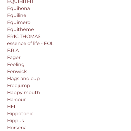
EQUIBITFIT
Equibona
Equiline
Equimero
Equithème
ERIC THOMAS
essence of life - EOL
F.R.A
Fager
Feeling
Fenwick
Flags and cup
Freejump
Happy mouth
Harcour
HFI
Hippotonic
Hippus
Horsena