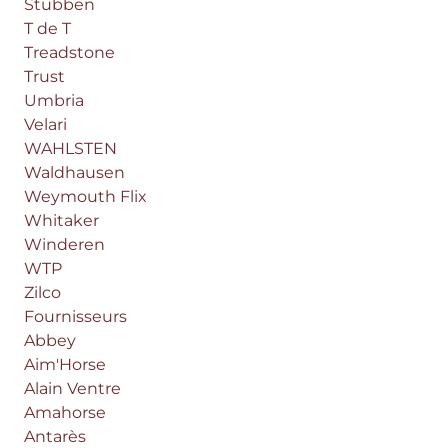
Stübben
T de T
Treadstone
Trust
Umbria
Velari
WAHLSTEN
Waldhausen
Weymouth Flix
Whitaker
Winderen
WTP
Zilco
Fournisseurs
Abbey
Aim'Horse
Alain Ventre
Amahorse
Antarès