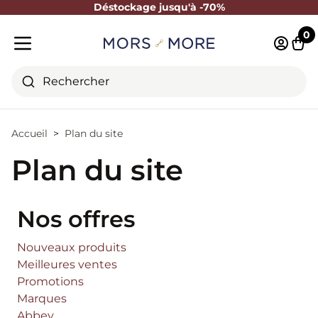
Déstockage jusqu'à -70%
Fermer
0
Identifi
Pani
Menu mobile
Rechercher
Accueil
Plan du site
Plan du site
Nos offres
Nouveaux produits
Meilleures ventes
Promotions
Marques
Abbey