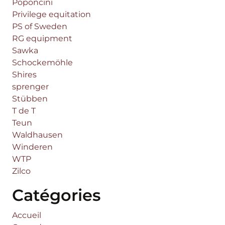
Poponcini
Privilege equitation
PS of Sweden
RG equipment
Sawka
Schockemöhle
Shires
sprenger
Stübben
T de T
Teun
Waldhausen
Winderen
WTP
Zilco
Catégories
Accueil