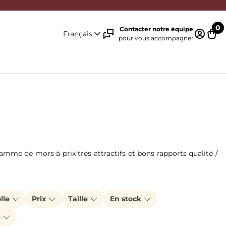
0
Contacter notre équipe
Français
pour vous accompagner
Identifi
Pani
amme de mors à prix très attractifs et bons rapports qualité /
lle
Prix
Taille
En stock
e