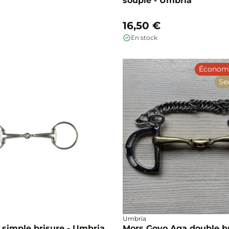
souple - Umbria
16,50 €
En stock
Économi
Se
Umbria
 simple brisure - Umbria
Mors Goyo Aga double b