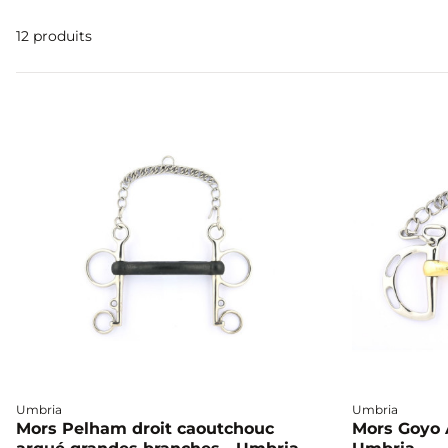
12 produits
Umbria
Umbria
Mors Pelham droit caoutchouc
Mors Goyo 