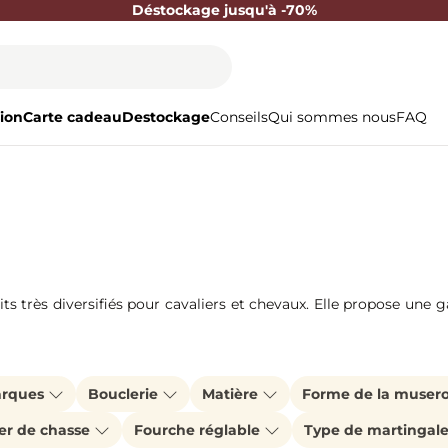
Déstockage jusqu'à -70%
ion
Carte cadeau
Destockage
Conseils
Qui sommes nous
FAQ
 très diversifiés pour cavaliers et chevaux. Elle propose une g
rques
Bouclerie
Matière
Forme de la musero
ier de chasse
Fourche réglable
Type de martingal