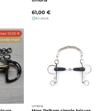
Umbria
61,00 €
En stock
sez 10,00 €
conde main
Umbria
risure
Mors Pelham simple brisure