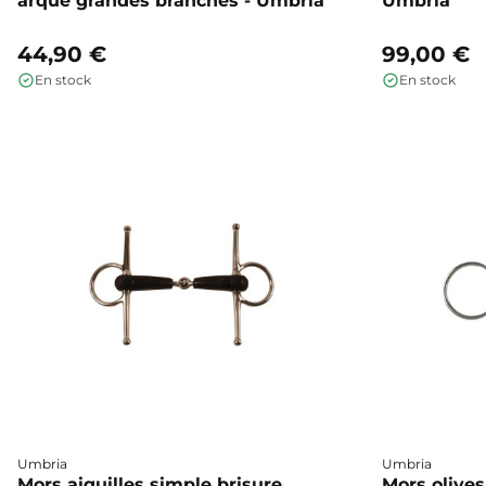
arqué grandes branches - Umbria
Umbria
44,90 €
99,00 €
En stock
En stock
Umbria
Umbria
Mors aiguilles simple brisure
Mors olives