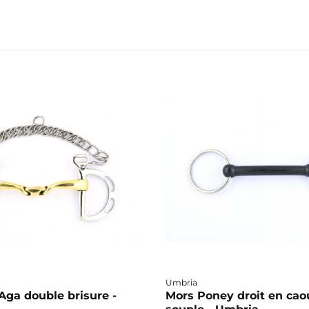
Umbria
Aga double brisure -
Mors Poney droit en ca