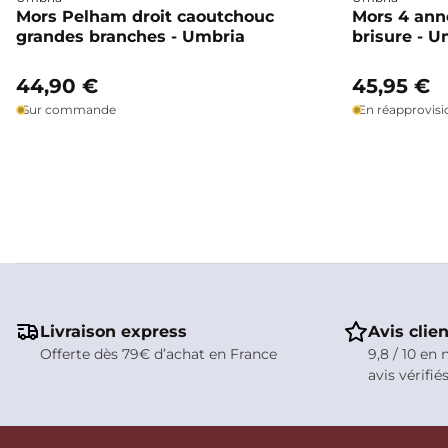
Mors Pelham droit caoutchouc
Mors 4 ann
grandes branches - Umbria
brisure - U
44,90 €
45,95 €
Sur commande
En réapprovis
Livraison express
Avis clie
Offerte dès 79€ d’achat en France
9,8 / 10 en 
avis vérifié