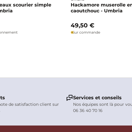
eaux scourier simple
Hackamore muserolle e
mbria
caoutchouc - Umbria
49,50 €
ionnement
Sur commande
nts
Services et conseils
note de satisfaction client sur
Nos équipes sont là pour vo
s
06 36 40 70 16