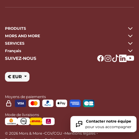
PRODUITS
MORS AND MORE
SERVICES
Français
SUIVEZ-NOUS
Logo Facebook
Logo Instagr
Logo Tikto
Logo Li
Logo
€ EUR
Moyens de paiements
Mode de livraisons
Contacter notre équipe
pour vous accompagner
•
•
•
© 2026 Mors & More
CGV/CGU
Mentions légales