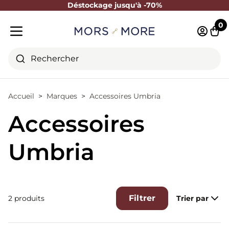
Déstockage jusqu'à -70%
Fermer
0
Identifi
Pani
Menu mobile
Rechercher
Accueil
Marques
Accessoires Umbria
Accessoires
Umbria
Filtrer
2 produits
Trier par