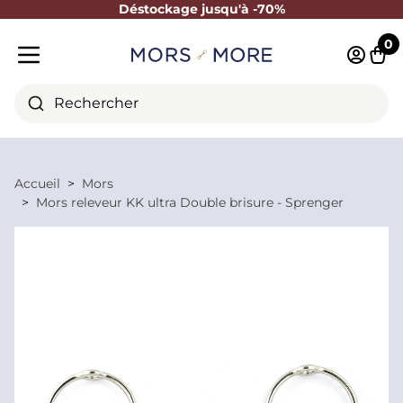
Déstockage jusqu'à -70%
Fermer
0
Identifi
Pani
Menu mobile
Rechercher
Accueil
Mors
Mors releveur KK ultra Double brisure - Sprenger