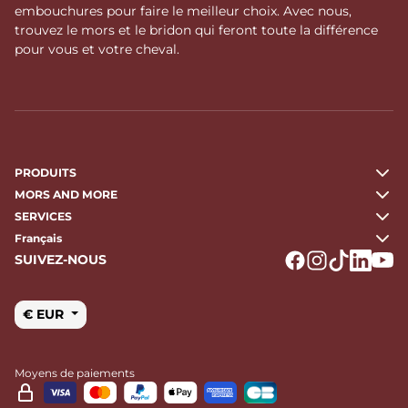
embouchures pour faire le meilleur choix. Avec nous,
trouvez le mors et le bridon qui feront toute la différence
pour vous et votre cheval.
PRODUITS
MORS AND MORE
SERVICES
Français
SUIVEZ-NOUS
Logo Facebook
Logo Instagr
Logo Tikto
Logo Li
Logo
€ EUR
Moyens de paiements