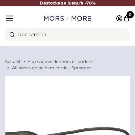
Déstockage jusqu'à -70%
Fermer
0
Identifi
Pani
Menu mobile
Rechercher
Accueil
Accessoires de mors et bridons
Alliances de pelham corde - Sprenger