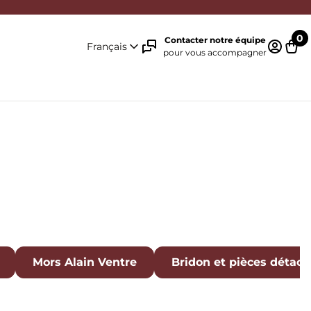
0
Contacter notre équipe
Français
pour vous accompagner
Identifi
Pani
Mors Alain Ventre
Bridon et pièces détac