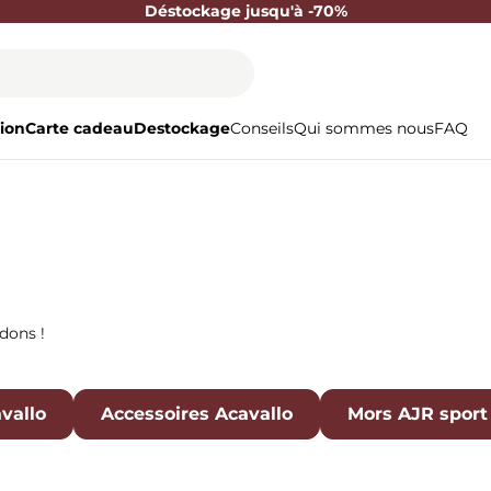
Déstockage jusqu'à -70%
ion
Carte cadeau
Destockage
Conseils
Qui sommes nous
FAQ
dons !
vallo
Accessoires Acavallo
Mors AJR sport