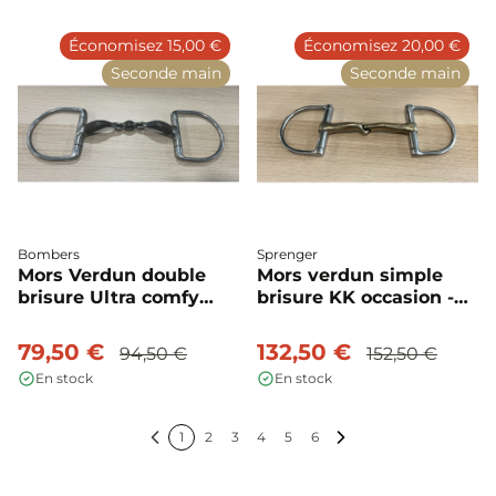
Économisez 15,00 €
Économisez 20,00 €
Seconde main
Seconde main
Bombers
Sprenger
Mors Verdun double
Mors verdun simple
brisure Ultra comfy
brisure KK occasion -
bloqué d'occasion -
Sprenger
Bombers
79,50 €
132,50 €
94,50 €
152,50 €
En stock
En stock
1
2
3
4
5
6
Précédent
Suivant