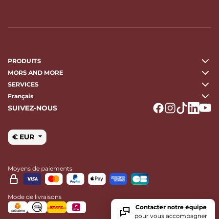
PRODUITS
MORS AND MORE
SERVICES
Français
SUIVEZ-NOUS
Logo Facebook
Logo Instagr
Logo Tikto
Logo Li
Logo
€ EUR
Moyens de paiements
Mode de livraisons
Contacter notre équipe
pour vous accompagner