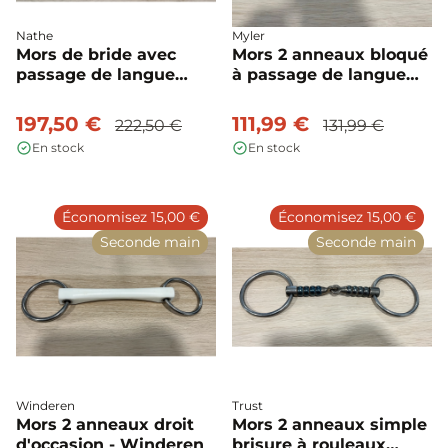
Nathe
Myler
Mors de bride avec
Mors 2 anneaux bloqué
passage de langue
à passage de langue
d'occasion - Nathe
Level 3 d'occasion -
Myler
197,50 €
111,99 €
222,50 €
131,99 €
En stock
En stock
Économisez 15,00 €
Économisez 15,00 €
Seconde main
Seconde main
Winderen
Trust
Mors 2 anneaux droit
Mors 2 anneaux simple
d'occasion - Winderen
brisure à rouleaux