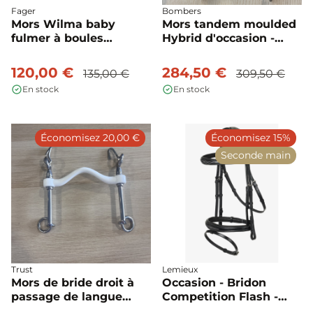
Fager
Bombers
Mors Wilma baby
Mors tandem moulded
fulmer à boules
Hybrid d'occasion -
d'occasion - Fager
Bombers
120,00 €
284,50 €
135,00 €
309,50 €
En stock
En stock
Économisez 20,00 €
Économisez 15%
Seconde main
Trust
Lemieux
Mors de bride droit à
Occasion - Bridon
passage de langue
Competition Flash -
grandes branches
Lemieux