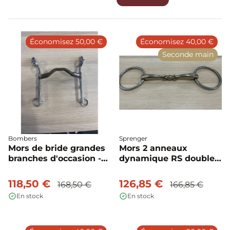
d'usure) et B (quelques traces d'usure).
Économisez 50,00 €
Économisez 40,00 €
Seconde main
Bombers
Sprenger
Mors de bride grandes
Mors 2 anneaux
branches d'occasion -
dynamique RS double
Bombers
brisure occasion -
Sprenger
118,50 €
126,85 €
168,50 €
166,85 €
En stock
En stock