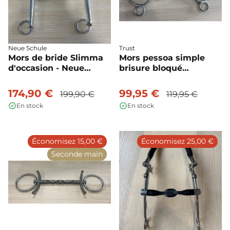
Neue Schule
Trust
Mors de bride Slimma
Mors pessoa simple
d'occasion - Neue
brisure bloqué
Schule
d'occasion - Trust
174,90 €
99,95 €
199,90 €
119,95 €
En stock
En stock
Économisez 15,00 €
Économisez 25,00 €
Seconde main