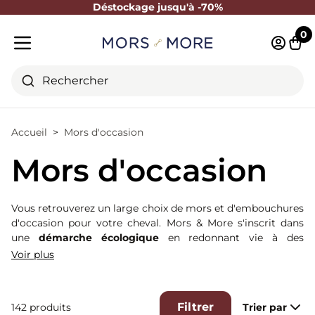
Déstockage jusqu'à -70%
Fermer
0
Identifi
Pani
Menu mobile
Rechercher
Accueil
Mors d'occasion
Mors d'occasion
Vous retrouverez un large choix de mors et d'embouchures
d'occasion pour votre cheval. Mors & More s'inscrit dans
une
démarche écologique
en redonnant vie à des
produits peu ou pas utilisés ! Ces mors sont
Voir plus
essentiellement issus de nos séances de shooting ou de
notre service de location (utilisés maximum 15 jours par
nos clients).
Filtrer
142 produits
Trier par
Ils sont classés en 2 catégories : A (peu ou pas de traces