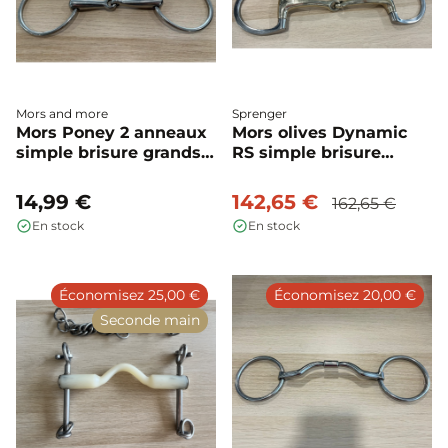
Mors and more
Sprenger
Mors Poney 2 anneaux
Mors olives Dynamic
simple brisure grands
RS simple brisure
anneaux d'occasion -
d'occasion - Sprenger
14,99 €
142,65 €
162,65 €
En stock
En stock
Économisez 25,00 €
Économisez 20,00 €
Seconde main