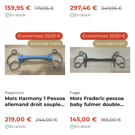
d'occasion - Trust
159,95 €
297,46 €
179,95 €
349,95 €
En stock
En stock
Économisez 25,00 €
Économisez 20,00 €
Seconde main
Seconde main
Poponcini
Fager
Mors Harmony 1 Pessoa
Mors Frederic pessoa
allemand droit souple
baby fulmer double
d'occasion - Poponcini
brisure d'occasion -
Fager
219,00 €
145,00 €
244,00 €
165,00 €
En stock
En stock