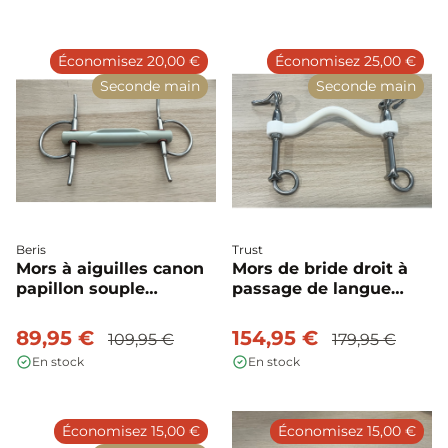
Économisez 20,00 €
Économisez 25,00 €
Seconde main
Seconde main
Beris
Trust
Mors à aiguilles canon
Mors de bride droit à
papillon souple
passage de langue
d'occasion - Beris
petites branches
d'occasion - Trust
89,95 €
154,95 €
109,95 €
179,95 €
En stock
En stock
Économisez 15,00 €
Économisez 15,00 €