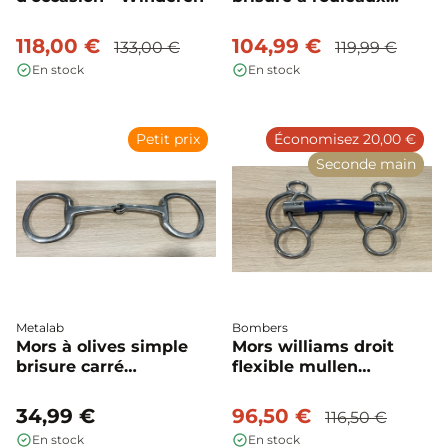
d'occasion - Trust
118,00 €
104,99 €
133,00 €
119,99 €
En stock
En stock
Petit prix
Économisez 20,00 €
Seconde main
Metalab
Bombers
Mors à olives simple
Mors williams droit
brisure carré
flexible mullen
d'occasion - Metalab
d'occasion - Bombers
34,99 €
96,50 €
116,50 €
En stock
En stock