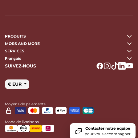
PRODUITS
MORS AND MORE
SERVICES
Français
SUIVEZ-NOUS
Logo Facebook
Logo Instagr
Logo Tikto
Logo Li
Logo
€ EUR
Moyens de paiements
Mode de livraisons
Contacter notre équipe
pour vous accompagner