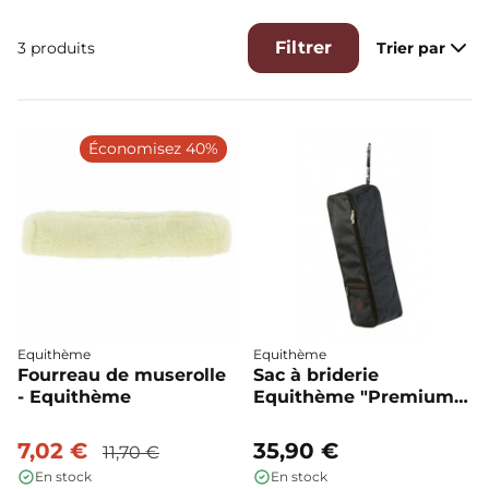
Filtrer
3 produits
Trier par
Économisez 40%
Equithème
Equithème
Fourreau de muserolle
Sac à briderie
- Equithème
Equithème "Premium"
- Equithème
7,02 €
35,90 €
11,70 €
En stock
En stock