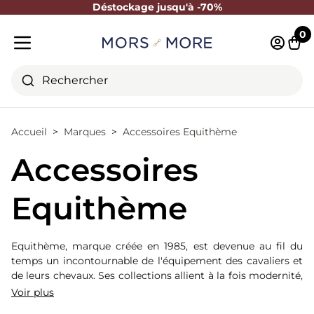
Déstockage jusqu'à -70%
Fermer
0
Identifi
Pani
Menu mobile
Rechercher
Accueil
Marques
Accessoires Equithème
Accessoires
Equithème
Equithème, marque créée en 1985, est devenue au fil du
temps un incontournable de l'équipement des cavaliers et
de leurs chevaux. Ses collections allient à la fois modernité,
élégance et technicité.
Voir plus