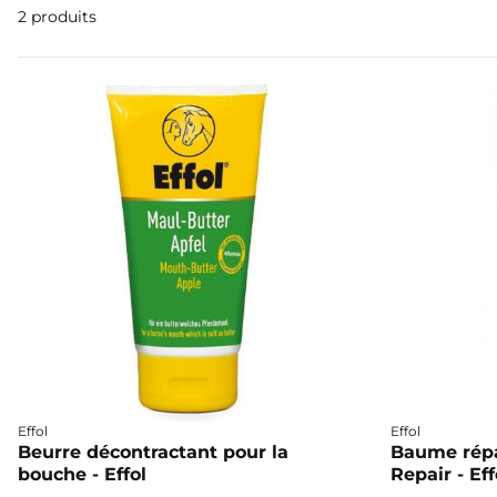
2 produits
Effol
Effol
Beurre décontractant pour la
Baume répa
bouche - Effol
Repair - Eff