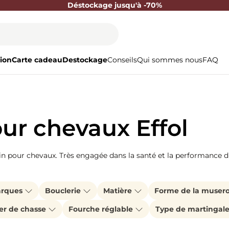
Déstockage jusqu'à -70%
ion
Carte cadeau
Destockage
Conseils
Qui sommes nous
FAQ
our chevaux Effol
 pour chevaux. Très engagée dans la santé et la performance du
rques
Bouclerie
Matière
Forme de la musero
ier de chasse
Fourche réglable
Type de martingal