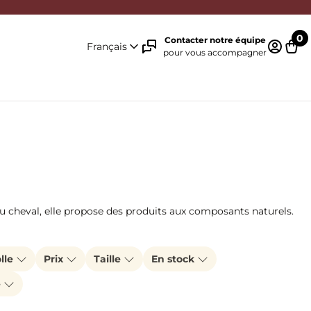
0
Contacter notre équipe
Français
pour vous accompagner
Identifi
Pani
 cheval, elle propose des produits aux composants naturels.
lle
Prix
Taille
En stock
e