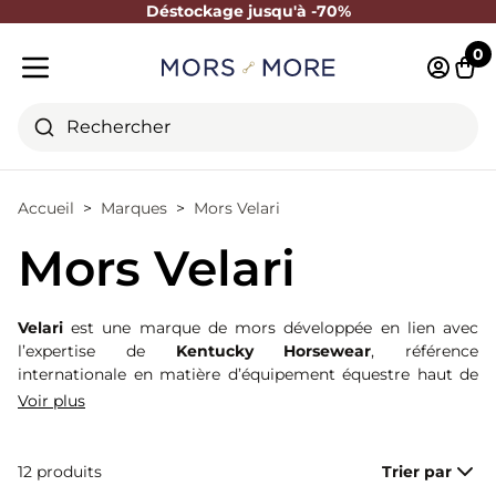
Déstockage jusqu'à -70%
Fermer
0
Identifi
Pani
Menu mobile
Rechercher
Accueil
Marques
Mors Velari
Mors Velari
Velari
est une marque de mors développée en lien avec
l’expertise de
Kentucky Horsewear
, référence
internationale en matière d’équipement équestre haut de
gamme. Les mors Velari sont conçus pour accompagner
Voir plus
une communication précise, équilibrée et cohérente entre
le cavalier et le cheval. Grâce à des formes étudiées et à
différents alliages, ils permettent d’affiner les aides tout en
12 produits
Trier par
respectant la sensibilité de la bouche, dans une équitation