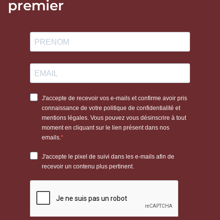
premier
favorisant la compréhension du cheval.
Une conception pensée
pour la compréhension
du cheval
Les mors Velari sont développés en tenant compte de la
morphologie de la bouche du cheval
et de la manière
dont les pressions s’exercent sur la langue, les barres et les
commissures. Les formes sont étudiées pour offrir un
contact lisible et cohérent, tout en limitant les points de
pression inutiles.
favoriser un contact stable et constant
permettre une réponse progressive aux aides
accompagner la décontraction et la disponibilité du cheval
éviter les actions parasites liées à une mauvaise répartition
des pressions
Cette conception permet aux cavaliers de travailler avec
davantage de précision, aussi bien dans le travail quotidien
que dans des situations plus techniques, tout en