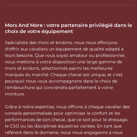
conservant une communication respectueuse et efficace.
Les 3 alliages Velari :
comprendre leur
Mors And More : votre partenaire privilégié dans le
choix de votre équipement
influence
Spécialiste des mors et bridons, nous nous efforçons
Velari propose ses mors avec
trois alliages distincts
. Le
d'offrir aux cavaliers un équipement de qualité adapté à
choix de l’alliage influence la sensation en bouche, la
leurs besoins. Que vous soyez amateur ou professionnel,
salivation et la réactivité du cheval. Il s’agit d’un élément
nous mettons à votre disposition une large gamme de
clé dans l’adaptation de l’embouchure.
mors et bridons, sélectionnés parmi les meilleures
Acier inoxydable
: Offre une sensation neutre et stable.
marques du marché. Chaque cheval est unique, et c'est
Durable et facile d’entretien, il convient aux chevaux à la
pourquoi nous vous accompagnons dans le choix de
bouche franche et aux cavaliers recherchant un contact
l'embouchure qui conviendra parfaitement à votre
constant, sans stimulation particulière de la salivation.
monture.
Cuivre
: Les alliages enrichis en cuivre sont reconnus pour
favoriser la salivation et encourager une bouche plus
Grâce à notre expertise, nous offrons à chaque cavalier des
mobile. Ils peuvent aider certains chevaux à se détendre
conseils personnalisés pour optimiser le confort et les
davantage et à accepter plus facilement le contact, tout en
performances de son cheval, que ce soit pour le dressage,
conservant une réponse précise aux aides.
le CSO ou les disciplines équestres variées. En tant que
Sweet Iron
: Reconnaissable à sa couleur bleutée, le Sweet
référent dans le domaine, nous nous engageons à vous
Iron s’oxyde naturellement au contact de l’humidité. Cette