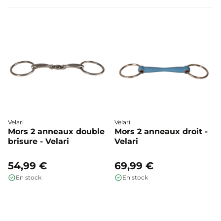
où la justesse de la main du cavalier reste déterminante.
Velari
Velari
Mors 2 anneaux double
Mors 2 anneaux droit -
brisure - Velari
Velari
54,99 €
69,99 €
En stock
En stock