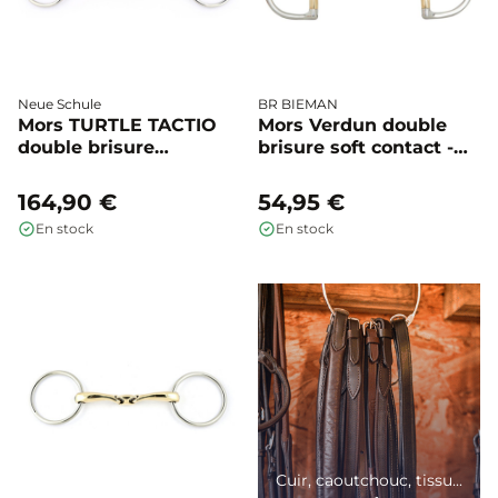
Neue Schule
BR BIEMAN
Mors TURTLE TACTIO
Mors Verdun double
double brisure
brisure soft contact -
anneaux simples -
BR
Neue Schule
164,90 €
54,95 €
En stock
En stock
Cuir, caoutchouc, tissu...