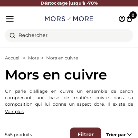
Déstockage jusqu'à -70%
Fermer
0
Identifi
Pani
Menu mobile
Rechercher
Accueil
Mors
Mors en cuivre
Mors en cuivre
On parle d'alliage en cuivre un ensemble de canon
comprenant une base de matière cuivre dans sa
composition qui lui donne un aspect doré. Il existe de
nombreux mélanges à base de cuivre en fonction des
Voir plus
marques. Le processus d'oxydation du matériau répand
une odeur et un goût agréables, ce qui favorise la
décontraction, la salivation et la mastication.
Filtrer
545 produits
Trier par