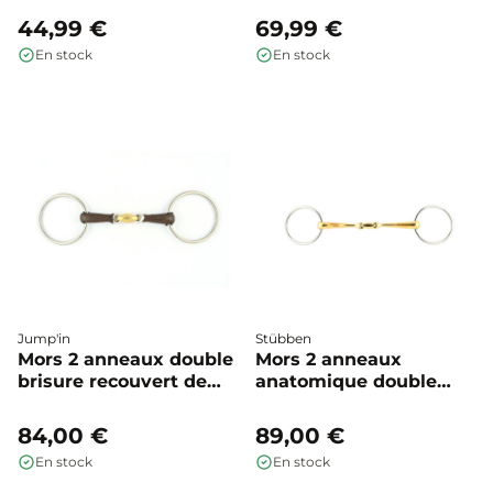
44,99 €
69,99 €
En stock
En stock
Jump'in
Stübben
Mors 2 anneaux double
Mors 2 anneaux
brisure recouvert de
anatomique double
cuir - Jump'in
brisure Level 2 -
Stübben
84,00 €
89,00 €
En stock
En stock