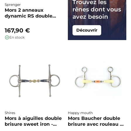
Trouvez les
Sprenger
rênes dont vous
Mors 2 anneaux
dynamic RS double
avez besoin
brisure - Sprenger
167,90 €
Découvrir
En stock
Shires
Happy mouth
Mors à aiguilles double
Mors Baucher double
brisure sweet iron -
brisure avec rouleau en
Shires
cuivre - Happy mouth