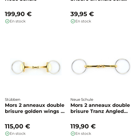
contact - BR
199,90 €
39,95 €
En stock
En stock
Stübben
Neue Schule
Mors 2 anneaux double
Mors 2 anneaux double
brisure golden wings -
brisure Tranz Angled
Stübben
Lozenge 70 mm - Neue
Schule
115,00 €
119,90 €
En stock
En stock