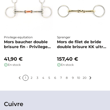
Privilege equitation
Sprenger
Mors baucher double
Mors de filet de bride
brisure fin - Privilege
double brisure KK ultra
equitation
- Sprenger
41,90 €
157,40 €
En stock
En stock
1
2
3
4
5
6
7
8
9
10
20
Précédent
Suivant
Cuivre