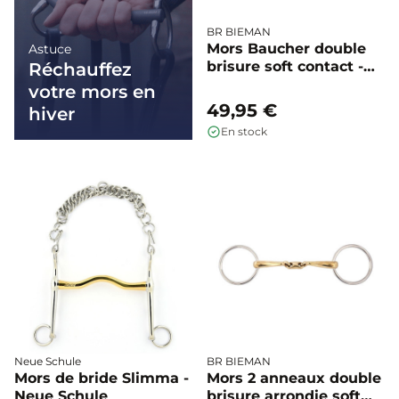
BR BIEMAN
Mors Baucher double
Astuce
brisure soft contact -
Réchauffez
BR
votre mors en
49,95 €
hiver
En stock
Neue Schule
BR BIEMAN
Mors de bride Slimma -
Mors 2 anneaux double
Neue Schule
brisure arrondie soft