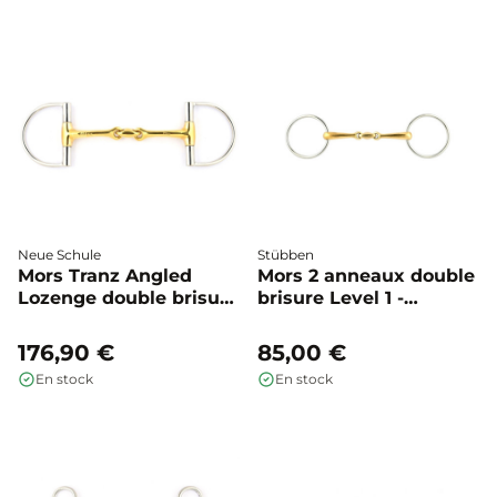
Neue Schule
Stübben
Mors Tranz Angled
Mors 2 anneaux double
Lozenge double brisure
brisure Level 1 -
verdun - Neue Schule
Stübben
176,90 €
85,00 €
En stock
En stock