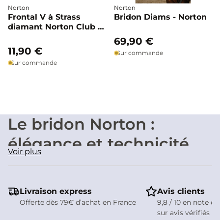
Norton
Norton
Frontal V à Strass
Bridon Diams - Norton
diamant Norton Club -
Norton
69,90 €
11,90 €
Sur commande
Sur commande
Le bridon Norton :
élégance et technicité
Voir plus
au service du cheval
Chez Mors & More, le bridon Norton s'est imposé comme
une valeur sûre pour les cavaliers en quête d'un équilibre
Livraison express
Avis clients
entre confort, finition et budget maîtrisé. La marque
Offerte dès 79€ d’achat en France
9,8 / 10 en note de
développe sa briderie en s'inspirant de ce qui se fait de
sur avis vérifiés
mieux dans l'univers équestre, avec une attention