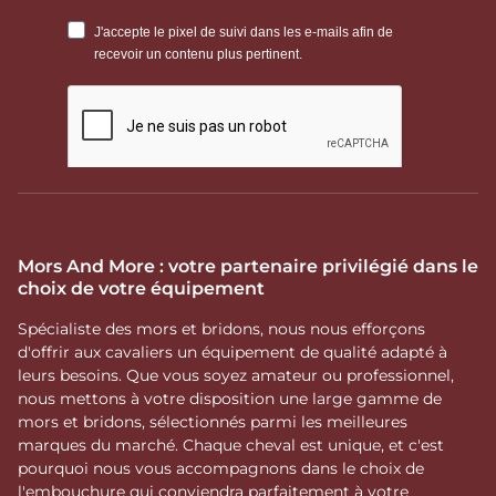
directement de la qualité de cet ajustement : un bridon
Norton bien réglé conserve un contact stable, quelle que
soit la discipline pratiquée.
Les éléments clés d'un
bridon Norton
Le cuir et la têtière
Chaque bridon Norton est confectionné dans un cuir
sélectionné pour sa souplesse, garantissant un ajustement
précis sur la tête du cheval. Cette qualité de fabrication
Mors And More : votre partenaire privilégié dans le
permet au cuir de s'assouplir progressivement avec
choix de votre équipement
l'entretien, sans zone de raideur qui gênerait le confort au
fil des utilisations.
Spécialiste des mors et bridons, nous nous efforçons
La muserolle et les finitions
d'offrir aux cavaliers un équipement de qualité adapté à
leurs besoins. Que vous soyez amateur ou professionnel,
Selon le modèle choisi, le bridon Norton propose une
nous mettons à votre disposition une large gamme de
muserolle simple ou une absence de muserolle sur les
mors et bridons, sélectionnés parmi les meilleures
versions Freedom. Les finitions Club, avec leurs frontaux à
marques du marché. Chaque cheval est unique, et c'est
strass, permettent de personnaliser l'allure du cheval en
pourquoi nous vous accompagnons dans le choix de
piste sans compromettre le confort de l'ajustement.
l'embouchure qui conviendra parfaitement à votre