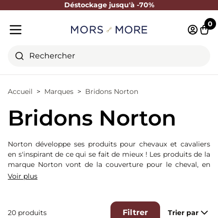
Déstockage jusqu'à -70%
Fermer
0
Identifi
Pani
Menu mobile
Rechercher
Accueil
Marques
Bridons Norton
Bridons Norton
Norton développe ses produits pour chevaux et cavaliers
en s'inspirant de ce qui se fait de mieux ! Les produits de la
marque Norton vont de la couverture pour le cheval, en
passant par les guêtres, les selles mixtes, jusqu'à la briderie.
Voir plus
Filtrer
20 produits
Trier par