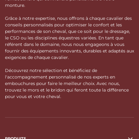
monture.
Grâce à notre expertise, nous offrons à chaque cavalier des
Le conseil du Bit-Fitter : bien régler
conseils personnalisés pour optimiser le confort et les
votre bridon Norton
performances de son cheval, que ce soit pour le dressage,
le CSO ou les disciplines équestres variées. En tant que
Un bridon Norton correctement ajusté ne doit
référent dans le domaine, nous nous engageons à vous
jamais gêner la mastication du cheval. Une fois la
fournir des équipements innovants, durables et adaptés aux
muserolle bouclée (sur les modèles qui en sont
exigences de chaque cavalier.
équipés), vérifiez que vous pouvez glisser deux
doigts à plat entre la lanière et le chanfrein. Ce jeu
Découvrez notre sélection et bénéficiez de
garantit un maintien efficace sans crispation : la
l'accompagnement personnalisé de nos experts en
mâchoire reste mobile, le contact gagne en
embouchures pour faire le meilleur choix. Avec nous,
régularité, et le cheval conserve sa décontraction
trouvez le mors et le bridon qui feront toute la différence
tout au long de la séance.
pour vous et votre cheval.
Choisir le modèle de
bridon Norton adapté à
PRODUITS