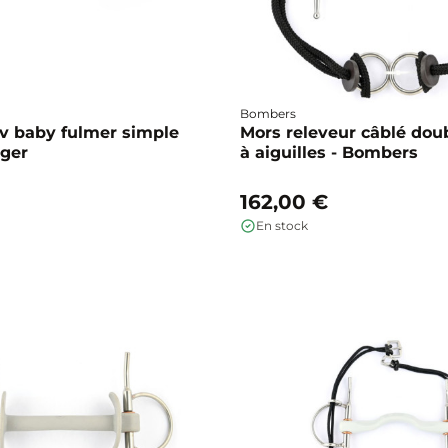
Bombers
v baby fulmer simple
Mors releveur câblé doub
ager
à aiguilles - Bombers
162,00 €
En stock