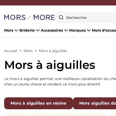
Fermer
Mors
Briderie
Accessoires
Marques
Mors d'occas
Accueil
Mors
Mors à aiguilles
Mors à aiguilles
Le mors à aiguilles permet une meilleure canalisation du cheva
chez un jeune cheval et rendent ce mors plus directif.
Mors à aiguilles en résine
Mors aiguilles d