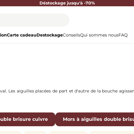
Déstockage jusqu'à -70%
ion
Carte cadeau
Destockage
Conseils
Qui sommes nous
FAQ
l. Les aiguilles placées de part et d'autre de la bouche agissen
ouble brisure cuivre
Mors à aiguilles double bris