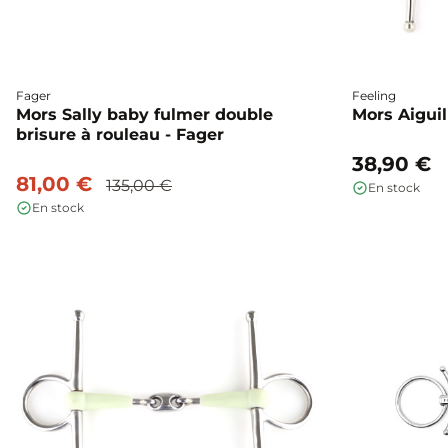
Fager
Feeling
Mors Sally baby fulmer double
Mors Aiguil
brisure à rouleau - Fager
38,90 €
81,00 €
135,00 €
En stock
En stock