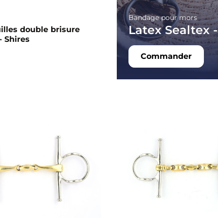
Bandage pour mors
Latex Sealtex -
illes double brisure
- Shires
Commander