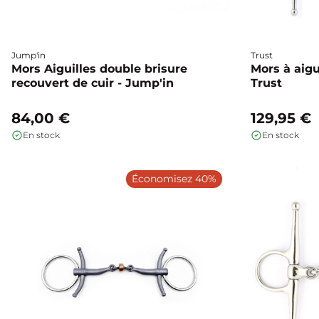
Jump'in
Trust
Mors Aiguilles double brisure
Mors à aigu
recouvert de cuir - Jump'in
Trust
84,00 €
129,95 €
En stock
En stock
Économisez 40%