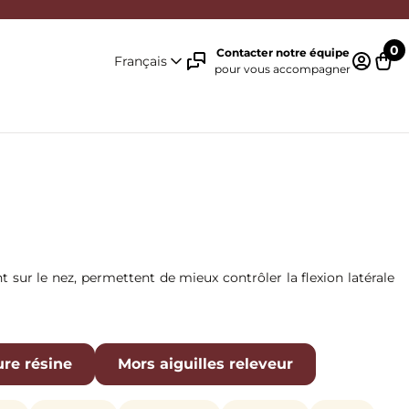
0
Contacter notre équipe
Français
pour vous accompagner
Identifi
Pani
t sur le nez, permettent de mieux contrôler la flexion latérale
ure résine
Mors aiguilles releveur