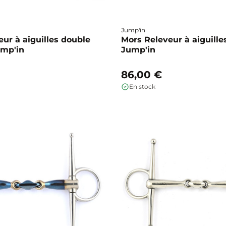
Jump'in
ur à aiguilles double
Mors Releveur à aiguilles
ump'in
Jump'in
86,00 €
En stock