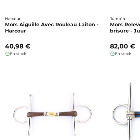
Harcour
Jump'in
Mors Aiguille Avec Rouleau Laiton -
Mors Releve
Harcour
brisure - J
40,98 €
82,00 €
En stock
En stock