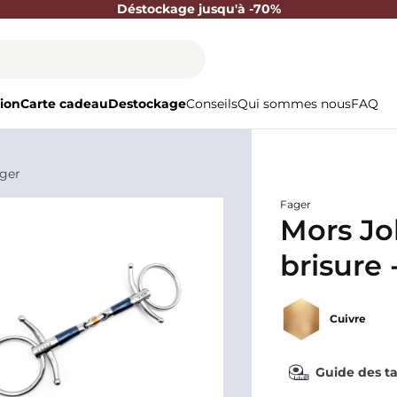
Déstockage jusqu'à -70%
ion
Carte cadeau
Destockage
Conseils
Qui sommes nous
FAQ
ager
Fager
Mors Jo
brisure 
Cuivre
Guide des ta