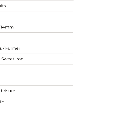
its
/ 14mm
es / Fulmer
/ Sweet iron
brisure
BF