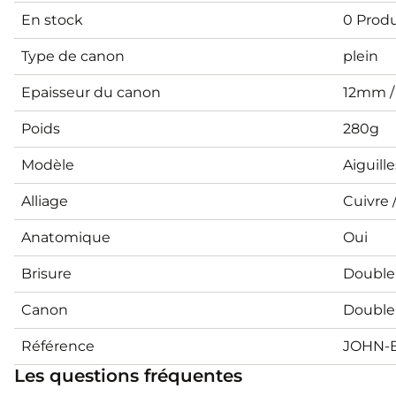
En stock
0 Produ
Type de canon
plein
Epaisseur du canon
12mm 
Poids
280g
Modèle
Aiguill
Alliage
Cuivre 
Anatomique
Oui
Brisure
Double
Canon
Double 
Référence
JOHN-
Les questions fréquentes