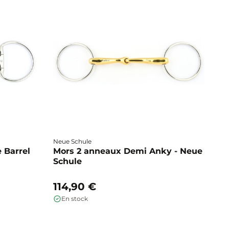
Neue Schule
Fa
 Barrel
Mors 2 anneaux Demi Anky - Neue
M
Schule
b
114,90 €
1
En stock