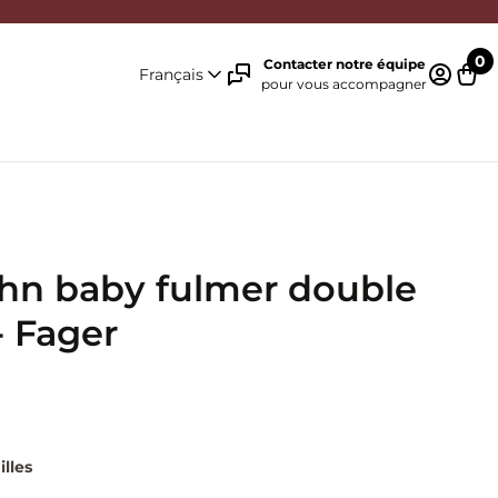
0
Contacter notre équipe
Français
pour vous accompagner
Identifi
Pani
hn baby fulmer double
- Fager
illes