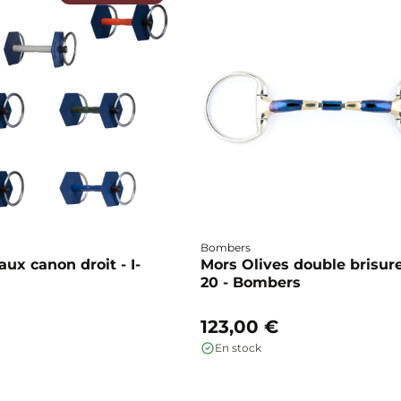
Bombers
ux canon droit - I-
Mors Olives double brisure
20 - Bombers
123,00 €
En stock