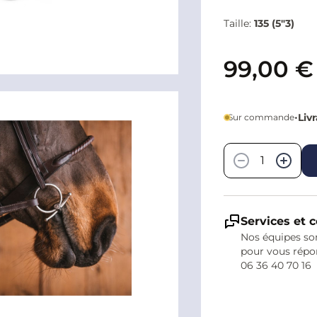
Taille:
135 (5"3)
99,00 €
•
Liv
Sur commande
Quantité
−
+
Services et c
Nos équipes son
pour vous répo
06 36 40 70 16