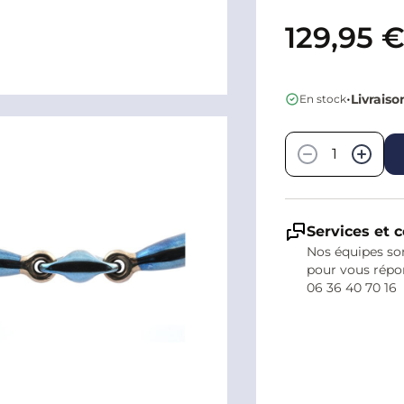
129,95 
•
Livraiso
En stock
Quantité
−
+
Services et c
Nos équipes son
pour vous répo
06 36 40 70 16