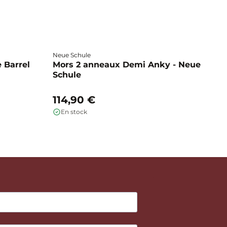
Neue Schule
Fa
 Barrel
Mors 2 anneaux Demi Anky - Neue
M
Schule
b
114,90 €
1
En stock