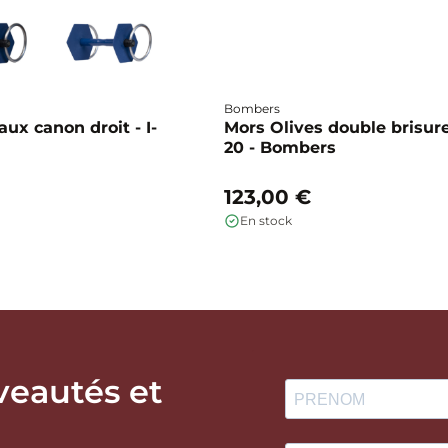
Bombers
ux canon droit - I-
Mors Olives double brisure
20 - Bombers
123,00 €
En stock
veautés et