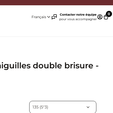
0
Contacter notre équipe
Français
pour vous accompagner
Identifi
Pani
iguilles double brisure -