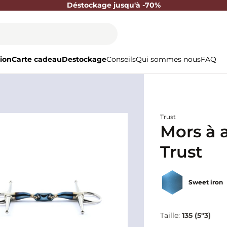
Déstockage jusqu'à -70%
ion
Carte cadeau
Destockage
Conseils
Qui sommes nous
FAQ
Trust
Mors à a
Trust
Sweet iron
Taille:
135 (5"3)