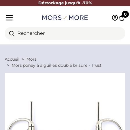
Déstockage jusqu'à -70%
Fermer
0
Identifi
Pani
Menu mobile
Rechercher
Accueil
Mors
Mors poney à aiguilles double brisure - Trust