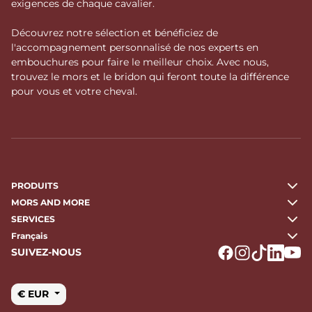
exigences de chaque cavalier.
Découvrez notre sélection et bénéficiez de
l'accompagnement personnalisé de nos experts en
embouchures pour faire le meilleur choix. Avec nous,
trouvez le mors et le bridon qui feront toute la différence
pour vous et votre cheval.
PRODUITS
MORS AND MORE
SERVICES
Français
SUIVEZ-NOUS
Logo Facebook
Logo Instagr
Logo Tikto
Logo Li
Logo
€ EUR