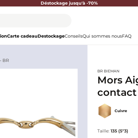
Déstockage jusqu'à -70%
ion
Carte cadeau
Destockage
Conseils
Qui sommes nous
FAQ
 - BR
BR BIEMAN
Mors Aig
contact
Cuivre
Taille:
135 (5"3)