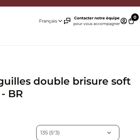
0
Contacter notre équipe
Français
pour vous accompagner
Identifi
Pani
uilles double brisure soft
 - BR