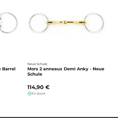
Neue Schule
Fa
 Barrel
Mors 2 anneaux Demi Anky - Neue
M
Schule
b
114,90 €
1
En stock