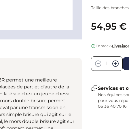
Taille des branches
54,95 €
•
Livraiso
En stock
Quantité
−
+
 BR permet une meilleure
lacées de part et d'autre de la
Services et c
n latérale chez un jeune cheval
Nos équipes son
e mors double brisure permet
pour vous répo
06 36 40 70 16
eval par une transmission en
rs simple brisure qui agit sur le
l, le mors double brisure agit sur
soft contact permet une