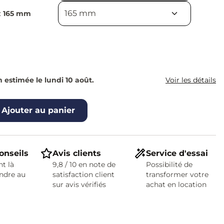
:
165 mm
n estimée le lundi 10 août.
Voir les détails
Ajouter au panier
onseils
Avis clients
Service d'essai
t là
9,8 / 10 en note de
Possibilité de
ndre au
satisfaction client
transformer votre
sur avis vérifiés
achat en location