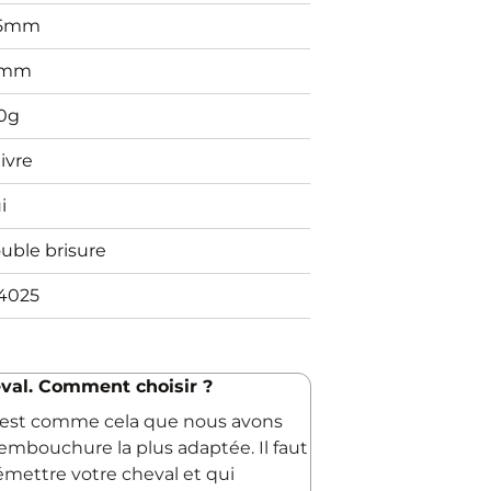
65mm
4mm
0g
ivre
i
uble brisure
4025
val. Comment choisir ?
C'est comme cela que nous avons
embouchure la plus adaptée. Il faut
 émettre votre cheval et qui