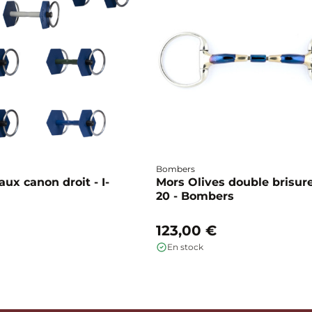
Bombers
ux canon droit - I-
Mors Olives double brisure
20 - Bombers
123,00 €
En stock