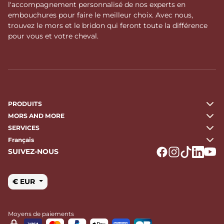
l'accompagnement personnalisé de nos experts en
embouchures pour faire le meilleur choix. Avec nous,
trouvez le mors et le bridon qui feront toute la différence
pour vous et votre cheval.
PRODUITS
MORS AND MORE
SERVICES
Français
SUIVEZ-NOUS
Logo Facebook
Logo Instagr
Logo Tikto
Logo Li
Logo
€ EUR
Moyens de paiements