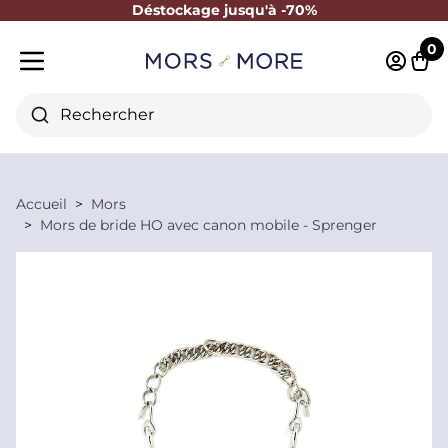
Déstockage jusqu'à -70%
Fermer
0
Identifi
Pani
Menu mobile
Rechercher
Accueil
Mors
Mors de bride HO avec canon mobile - Sprenger