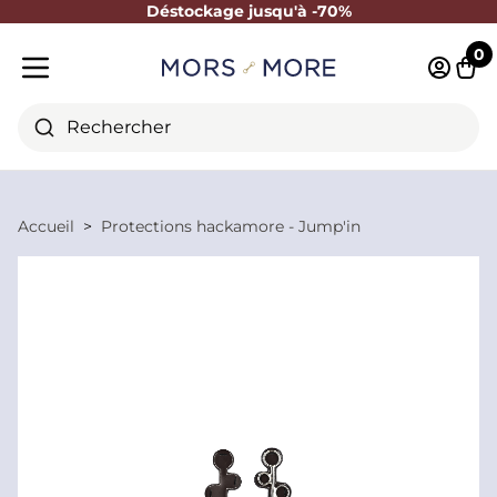
Déstockage jusqu'à -70%
Fermer
0
Identifi
Pani
Menu mobile
Rechercher
Accueil
Protections hackamore - Jump'in