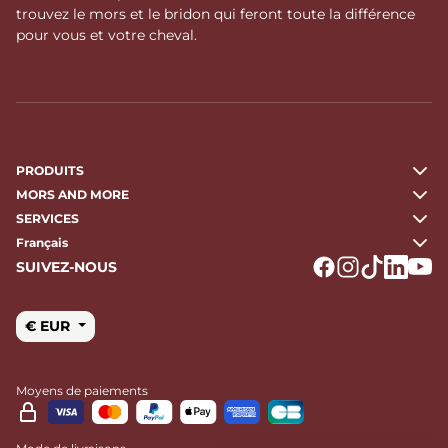
trouvez le mors et le bridon qui feront toute la différence
pour vous et votre cheval.
PRODUITS
MORS AND MORE
SERVICES
Français
SUIVEZ-NOUS
Logo Facebook
Logo Instagr
Logo Tikto
Logo Li
Logo
€ EUR
Moyens de paiements