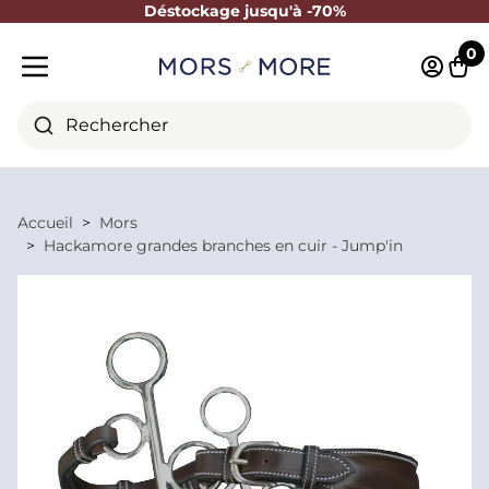
Déstockage jusqu'à -70%
Fermer
0
Identifi
Pani
Menu mobile
Rechercher
Accueil
Mors
Hackamore grandes branches en cuir - Jump'in