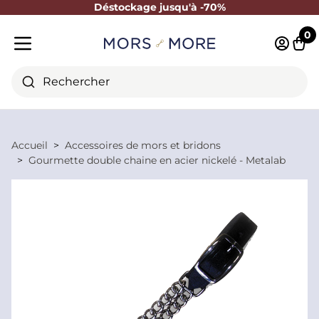
Déstockage jusqu'à -70%
Fermer
0
Identifi
Pani
Menu mobile
Rechercher
Accueil
Accessoires de mors et bridons
Gourmette double chaine en acier nickelé - Metalab