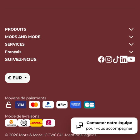
PRODUITS
MORS AND MORE
SERVICES
Français
SUIVEZ-NOUS
Logo Facebook
Logo Instagr
Logo Tikto
Logo Li
Logo
€ EUR
Moyens de paiements
Mode de livraisons
Contacter notre équipe
pour vous accompagner
•
•
•
© 2026 Mors & More
CGV/CGU
Mentions légales