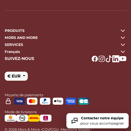
PRODUITS
MORS AND MORE
SERVICES
Français
SUIVEZ-NOUS
Logo Facebook
Logo Instagr
Logo Tikto
Logo Li
Logo
€ EUR
Moyens de paiements
Mode de livraisons
Contacter notre équipe
pour vous accompagner
•
•
•
© 2026 Mors & More
CGV/CGU
Mentions légales