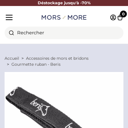
Déstockage jusqu'à -70%
Fermer
0
Identifi
Pani
Menu mobile
Rechercher
Accueil
Accessoires de mors et bridons
Gourmette ruban - Beris