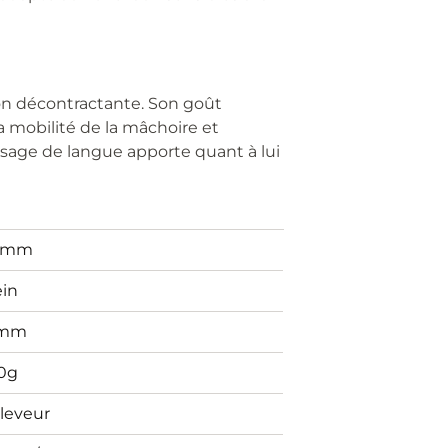
ion décontractante. Son goût
la mobilité de la mâchoire et
assage de langue apporte quant à lui
0mm
ein
7mm
0g
leveur