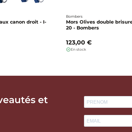
Bombers
ux canon droit - I-
Mors Olives double brisure
20 - Bombers
123,00 €
En stock
veautés et