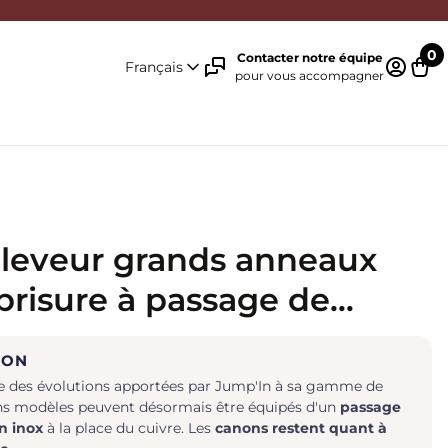
0
Contacter notre équipe
Français
pour vous accompagner
Identifi
Pani
leveur grands anneaux
brisure à passage de
- Jump'in
ION
e des évolutions apportées par Jump'In à sa gamme de
ns modèles peuvent désormais être équipés d'un
passage
n inox
à la place du cuivre. Les
canons restent quant à