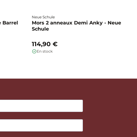
Neue Schule
Fa
 Barrel
Mors 2 anneaux Demi Anky - Neue
M
Schule
b
114,90 €
1
En stock