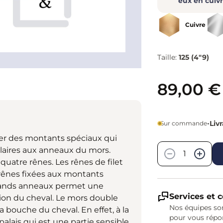
eux en cuiv
Cuivre
Taille:
125 (4"9)
89,00 €
•
Liv
Sur commande
Quantité
iser des montants spéciaux qui
laires aux anneaux du mors.
−
+
 quatre rênes. Les rênes de filet
s rênes fixées aux montants
grands anneaux permet une
Services et c
sion du cheval. Le mors double
Nos équipes son
 bouche du cheval. En effet, à la
pour vous répo
palais qui est une partie sensible