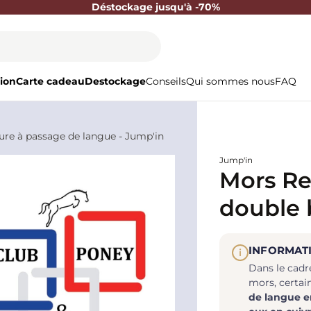
Déstockage jusqu'à -70%
ion
Carte cadeau
Destockage
Conseils
Qui sommes nous
FAQ
ure à passage de langue - Jump'in
Jump'in
Mors Re
double 
langue 
INFORMAT
i
Dans le cadr
mors, certai
de langue e