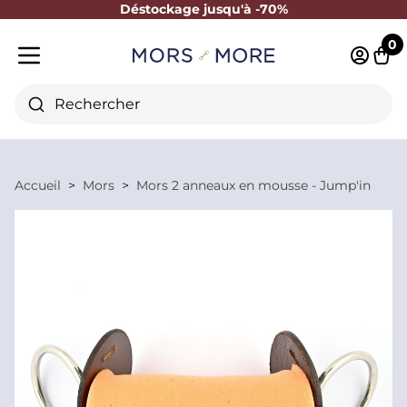
Déstockage jusqu'à -70%
Fermer
0
Identifi
Pani
Menu mobile
Rechercher
Accueil
Mors
Mors 2 anneaux en mousse - Jump'in