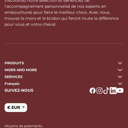
Découvrez notre sélection et bénéficiez de
l'accompagnement personnalisé de nos experts en
embouchures pour faire le meilleur choix. Avec nous,
trouvez le mors et le bridon qui feront toute la différence
pour vous et votre cheval.
PRODUITS
MORS AND MORE
SERVICES
Français
SUIVEZ-NOUS
Logo Facebook
Logo Instagr
Logo Tikto
Logo Li
Logo
€ EUR
Moyens de paiements