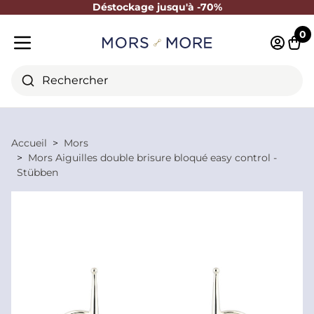
Déstockage jusqu'à -70%
Fermer
0
Identifi
Pani
Menu mobile
Rechercher
Accueil
Mors
Mors Aiguilles double brisure bloqué easy control -
Stübben