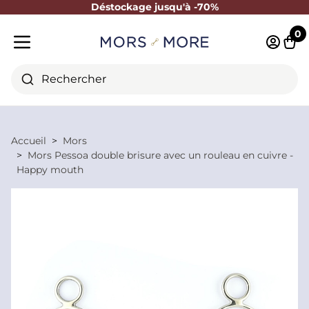
Déstockage jusqu'à -70%
Fermer
0
Identifi
Pani
Menu mobile
Rechercher
Accueil
Mors
Mors Pessoa double brisure avec un rouleau en cuivre -
Happy mouth