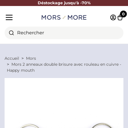
Déstockage jusqu'à -70%
Fermer
0
Identifi
Pani
Menu mobile
Rechercher
Accueil
Mors
Mors 2 anneaux double brisure avec rouleau en cuivre -
Happy mouth