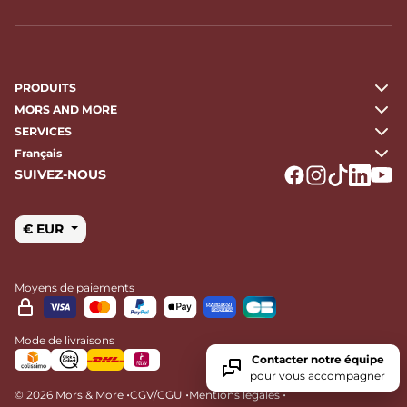
PRODUITS
MORS AND MORE
SERVICES
Français
SUIVEZ-NOUS
Logo Facebook
Logo Instagr
Logo Tikto
Logo Li
Logo
€ EUR
Moyens de paiements
Mode de livraisons
Contacter notre équipe
pour vous accompagner
•
•
•
© 2026 Mors & More
CGV/CGU
Mentions légales