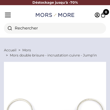
Déstockage jusqu'à -70%
Fermer
0
Identifi
Pani
Menu mobile
Rechercher
Accueil
Mors
Mors double brisure - incrustation cuivre - Jump'in