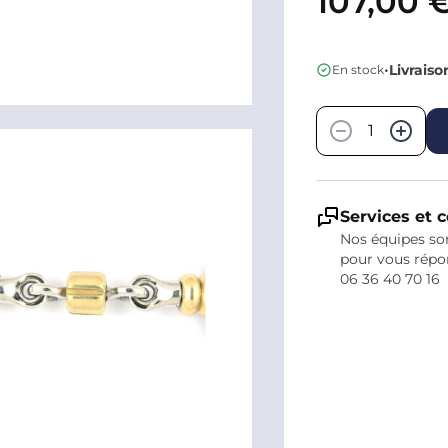
107,00 
•
Livraiso
En stock
Quantité
−
+
Services et c
Nos équipes son
pour vous répo
06 36 40 70 16