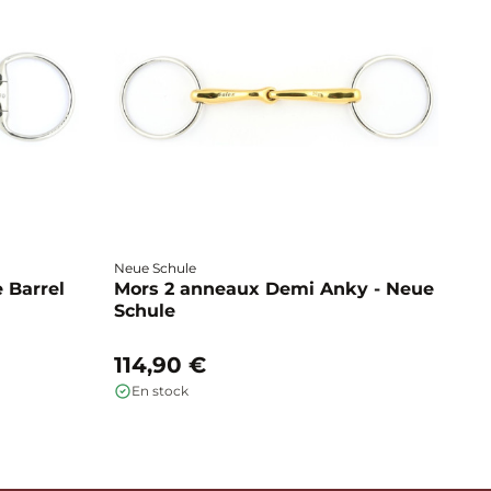
Neue Schule
Fa
 Barrel
Mors 2 anneaux Demi Anky - Neue
M
Schule
b
114,90 €
1
En stock