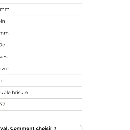
0mm
ein
2mm
0g
ives
ivre
i
uble brisure
77
val. Comment choisir ?