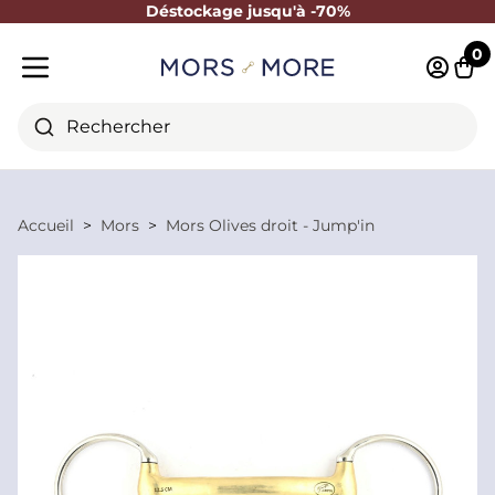
Déstockage jusqu'à -70%
Fermer
0
Identifi
Pani
Menu mobile
Rechercher
Accueil
Mors
Mors Olives droit - Jump'in