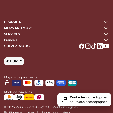
PRODUITS
MORS AND MORE
SERVICES
Français
SUIVEZ-NOUS
Logo Facebook
Logo Instagr
Logo Tikto
Logo Li
Logo
€ EUR
Moyens de paiements
Mode de livraisons
Contacter notre équipe
pour vous accompagner
•
•
•
© 2026 Mors & More
CGV/CGU
Mentions légales
•
•
Politique de cookies
Politique de données