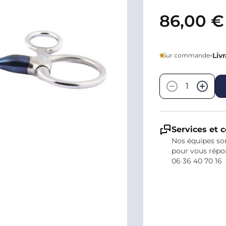
86,00 €
•
Liv
Sur commande
Quantité
−
+
Services et c
Nos équipes son
pour vous répo
06 36 40 70 16