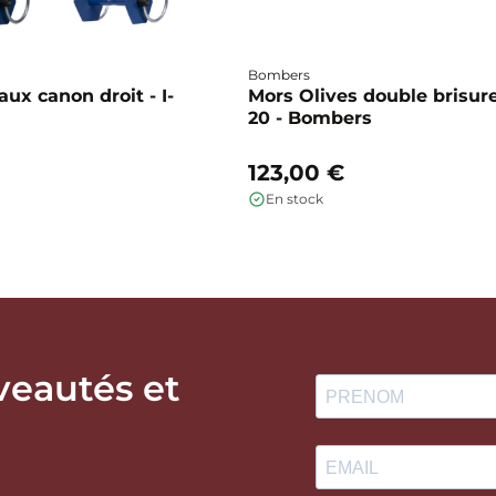
Bombers
ux canon droit - I-
Mors Olives double brisure
20 - Bombers
123,00 €
En stock
veautés et