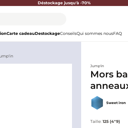
Déstockage jusqu'à -70%
ion
Carte cadeau
Destockage
Conseils
Qui sommes nous
FAQ
Jump'in
Jump'in
Mors ba
anneaux
Sweet iron
Taille:
125 (4"9)