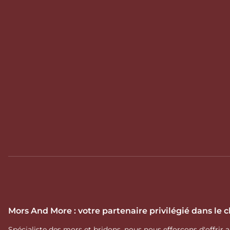
Mors And More : votre partenaire privilégié dans le
Spécialiste des mors et bridons, nous nous efforçons d'offrir