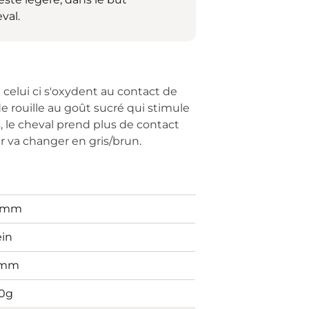
val.
n celui ci s'oxydent au contact de
 de rouille au goût sucré qui stimule
s, le cheval prend plus de contact
r va changer en gris/brun.
5mm
ein
6mm
0g