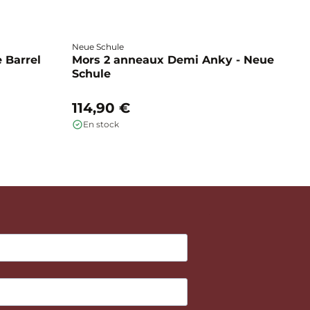
Neue Schule
Fa
 Barrel
Mors 2 anneaux Demi Anky - Neue
M
Schule
b
114,90 €
1
En stock