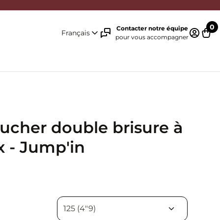
0
Contacter notre équipe
Français
pour vous accompagner
Identifi
Pani
ucher double brisure à
 - Jump'in