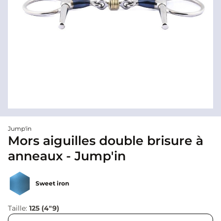
Jump'in
Mors aiguilles double brisure à
anneaux - Jump'in
Sweet iron
Taille:
125 (4"9)