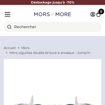
Déstockage jusqu'à -70%
Fermer
0
Identifi
Pani
Menu mobile
Rechercher
Accueil
Mors
Mors aiguilles double brisure à anneaux - Jump'in