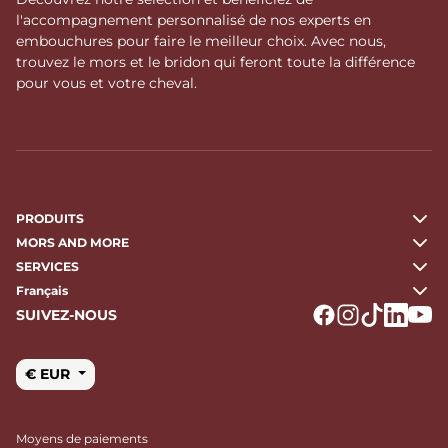
l'accompagnement personnalisé de nos experts en
embouchures pour faire le meilleur choix. Avec nous,
trouvez le mors et le bridon qui feront toute la différence
pour vous et votre cheval.
PRODUITS
MORS AND MORE
SERVICES
Français
SUIVEZ-NOUS
Logo Facebook
Logo Instagr
Logo Tikto
Logo Li
Logo
€ EUR
Moyens de paiements