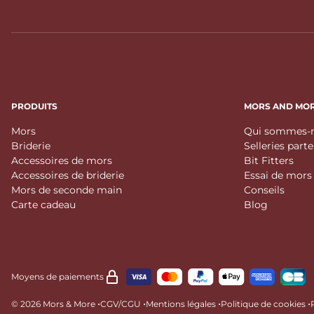
PRODUITS
MORS AND MO
Mors
Qui sommes-n
Briderie
Selleries part
Accessoires de mors
Bit Fitters
Accessoires de briderie
Essai de mors
Mors de seconde main
Conseils
Carte cadeau
Blog
Moyens de paiements
•
•
•
•
© 2026 Mors & More
CGV/CGU
Mentions légales
Politique de cookies