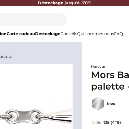
Déstockage jusqu'à -70%
ion
Carte cadeau
Destockage
Conseils
Qui sommes nous
FAQ
Harcour
Harcour
Mors Ba
palette 
Inox
Taille:
125 (4"9)