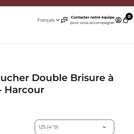
0
Contacter notre équipe
Français
pour vous accompagner
Identifi
Pani
ucher Double Brisure à
- Harcour