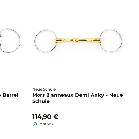
Neue Schule
Fa
 Barrel
Mors 2 anneaux Demi Anky - Neue
M
Schule
b
114,90 €
1
En stock