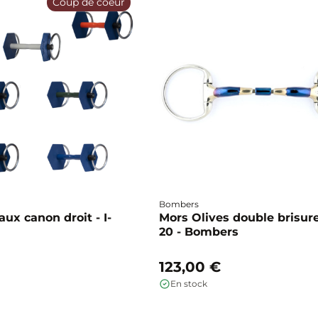
Coup de coeur
Bombers
ux canon droit - I-
Mors Olives double brisure
20 - Bombers
123,00 €
En stock