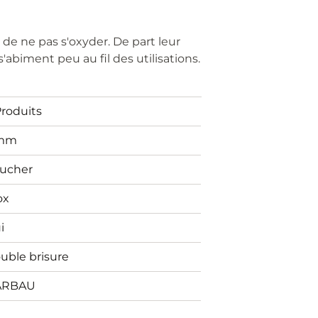
é de ne pas s'oxyder. De part leur
'abiment peu au fil des utilisations.
Produits
1mm
ucher
ox
i
uble brisure
ARBAU