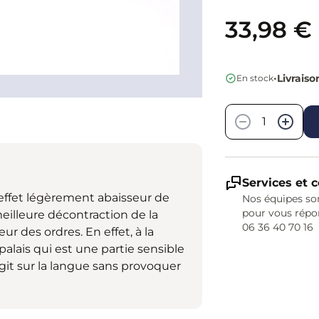
33,98 €
•
Livraiso
En stock
Quantité
−
+
Services et c
effet légèrement abaisseur de
Nos équipes son
pour vous répo
eilleure décontraction de la
06 36 40 70 16
 des ordres. En effet, à la
palais qui est une partie sensible
git sur la langue sans provoquer