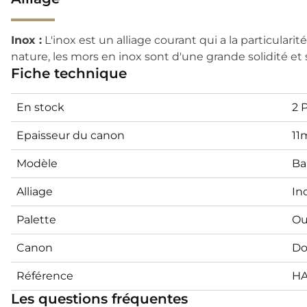
Inox :
L'inox est un alliage courant qui a la particularit
nature, les mors en inox sont d'une grande solidité et s
Fiche technique
En stock
2 
Epaisseur du canon
1
Modèle
Ba
Alliage
In
Palette
Ou
Canon
Do
Référence
H
Les questions fréquentes