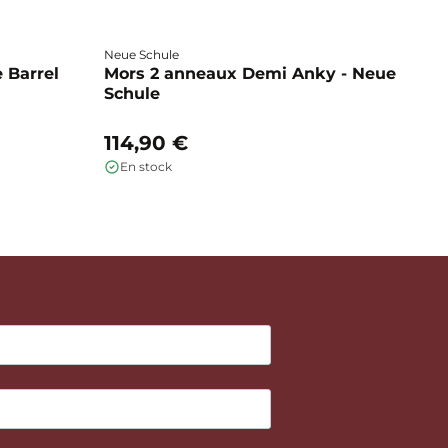
Neue Schule
Fa
 Barrel
Mors 2 anneaux Demi Anky - Neue
M
Schule
b
114,90 €
1
En stock