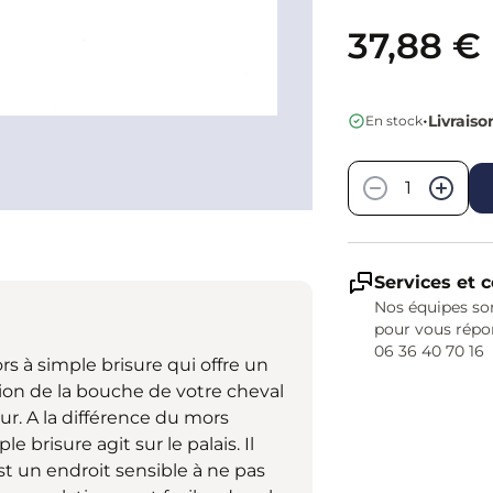
37,88 €
•
Livraiso
En stock
Quantité
−
+
Services et c
Nos équipes son
pour vous répo
06 36 40 70 16
 à simple brisure qui offre un
ion de la bouche de votre cheval
r. A la différence du mors
e brisure agit sur le palais. Il
st un endroit sensible à ne pas