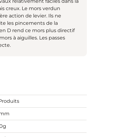
aux relativement faciles dans la
ais creux. Le mors verdun
e action de levier. Ils ne
ite les pincements de la
en D rend ce mors plus directif
ors à aiguilles. Les passes
ecte.
Produits
2mm
80g