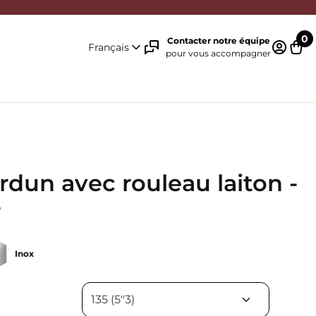
0
Contacter notre équipe
Français
pour vous accompagner
Identifi
Pani
rdun avec rouleau laiton -
r
Inox