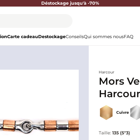
Déstockage jusqu'à -70%
ion
Carte cadeau
Destockage
Conseils
Qui sommes nous
FAQ
Harcour
Mors Ve
Harcou
Cuivre
Taille:
135 (5"3)