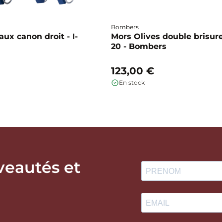
Bombers
ux canon droit - I-
Mors Olives double brisure
20 - Bombers
123,00 €
En stock
veautés et