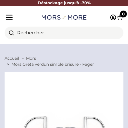
Déstockage jusqu'à -70%
Fermer
0
Identifi
Pani
Menu mobile
Rechercher
Accueil
Mors
Mors Greta verdun simple brisure - Fager