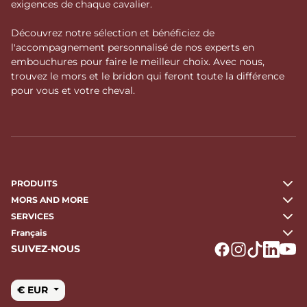
exigences de chaque cavalier.
Découvrez notre sélection et bénéficiez de
l'accompagnement personnalisé de nos experts en
embouchures pour faire le meilleur choix. Avec nous,
trouvez le mors et le bridon qui feront toute la différence
pour vous et votre cheval.
PRODUITS
MORS AND MORE
SERVICES
Français
SUIVEZ-NOUS
Logo Facebook
Logo Instagr
Logo Tikto
Logo Li
Logo
€ EUR