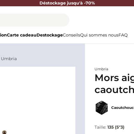
Déstockage jusqu'à -70%
ion
Carte cadeau
Destockage
Conseils
Qui sommes nous
FAQ
- Umbria
Umbria
Mors aig
caoutch
Caoutchouc
Taille:
135 (5"3)