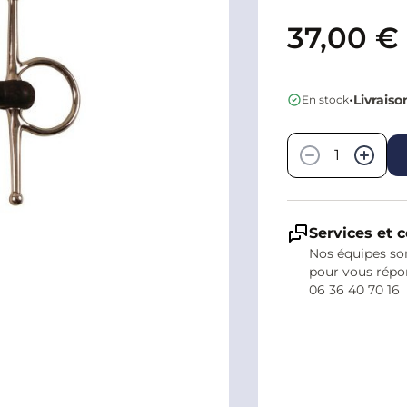
37,00 €
•
Livraiso
En stock
Quantité
−
+
Services et c
Nos équipes son
pour vous répo
06 36 40 70 16