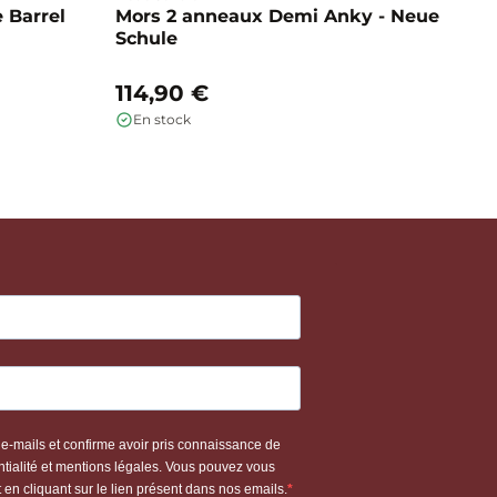
 Barrel
Mors 2 anneaux Demi Anky - Neue
M
Schule
b
114,90 €
1
En stock