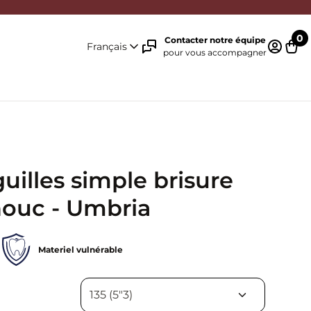
0
Contacter notre équipe
Français
pour vous accompagner
Identifi
Pani
uilles simple brisure
ouc - Umbria
Materiel vulnérable