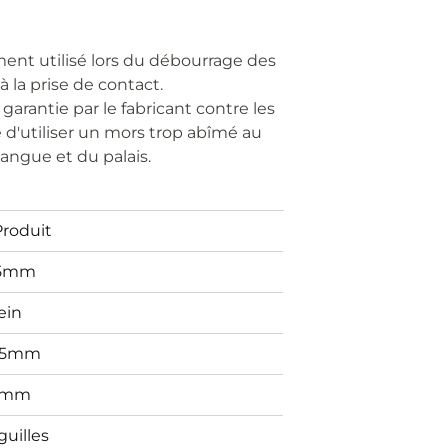
nt utilisé lors du débourrage des
 la prise de contact.
 garantie par le fabricant contre les
é d'utiliser un mors trop abîmé au
 langue et du palais.
Produit
5mm
ein
65mm
1mm
guilles