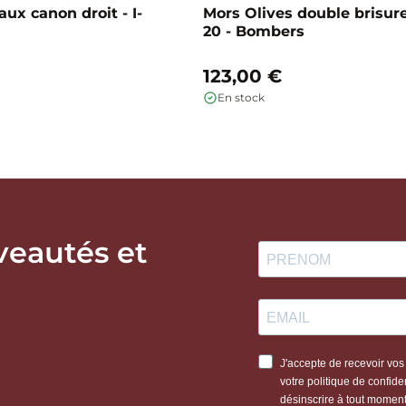
ux canon droit - I-
Mors Olives double brisure
20 - Bombers
123,00 €
En stock
veautés et