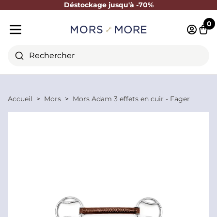
Déstockage jusqu'à -70%
Fermer
0
Identifi
Pani
Menu mobile
Rechercher
Accueil
Mors
Mors Adam 3 effets en cuir - Fager