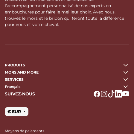
l'accompagnement personnalisé de nos experts en
embouchures pour faire le meilleur choix. Avec nous,
trouvez le mors et le bridon qui feront toute la différence
pour vous et votre cheval.
PRODUITS
MORS AND MORE
SERVICES
Français
SUIVEZ-NOUS
Logo Facebook
Logo Instagr
Logo Tikto
Logo Li
Logo
€ EUR
Moyens de paiements