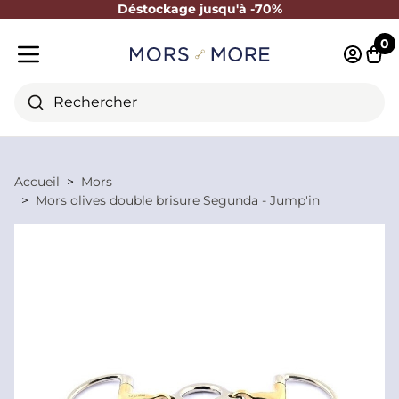
Déstockage jusqu'à -70%
Fermer
0
Identifi
Pani
Menu mobile
Rechercher
Accueil
Mors
Mors olives double brisure Segunda - Jump'in