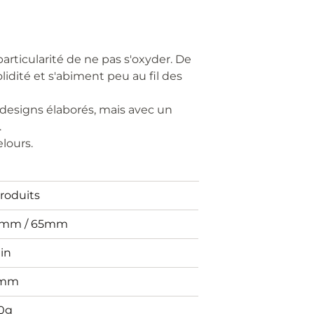
 particularité de ne pas s'oxyder. De
lidité et s'abiment peu au fil des
 designs élaborés, mais avec un
.
lours.
Produits
mm / 65mm
in
4mm
0g