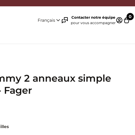
0
Contacter notre équipe
Français
pour vous accompagner
Identifi
Pani
mmy 2 anneaux simple
- Fager
illes