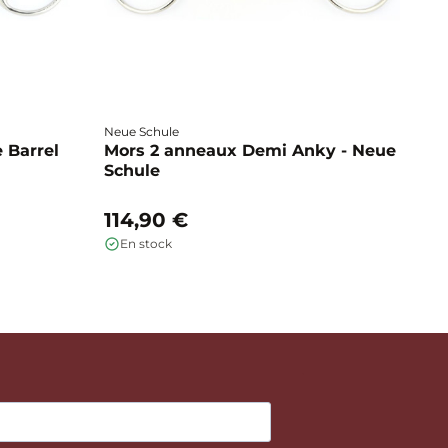
Neue Schule
Fa
 Barrel
Mors 2 anneaux Demi Anky - Neue
M
Schule
b
114,90 €
1
En stock