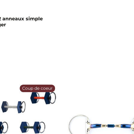
2 anneaux simple
ger
Coup de coeur