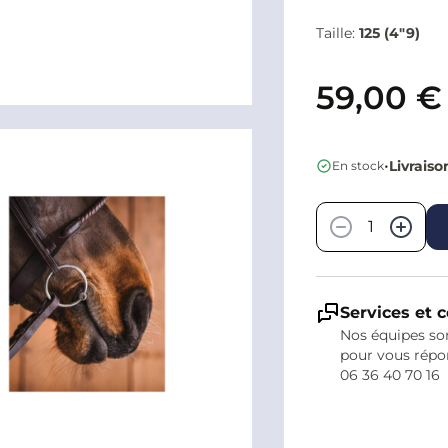
Taille:
125 (4"9)
59,00 €
•
Livraiso
En stock
Quantité
−
+
Services et c
Nos équipes son
pour vous répo
06 36 40 70 16