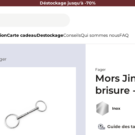
Déstockage jusqu'à -70%
ion
Carte cadeau
Destockage
Conseils
Qui sommes nous
FAQ
ger
Fager
Mors Ji
brisure 
Inox
Guide des ta