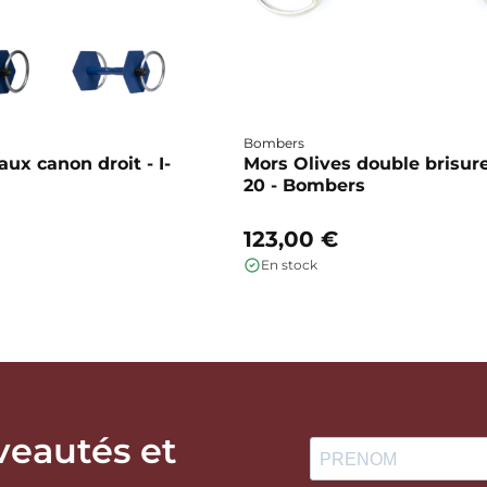
Bombers
ux canon droit - I-
Mors Olives double brisure
20 - Bombers
123,00 €
En stock
veautés et