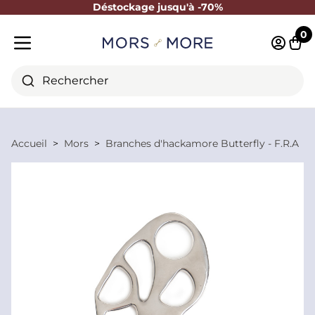
Déstockage jusqu'à -70%
Fermer
0
Identifi
Pani
Menu mobile
Rechercher
Accueil
Mors
Branches d'hackamore Butterfly - F.R.A