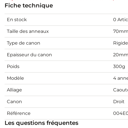
Fiche technique
En stock
0 Artic
Taille des anneaux
70m
Type de canon
Rigide
Epaisseur du canon
20m
Poids
300g
Modèle
4 ann
Alliage
Caout
Canon
Droit
Référence
004E0
Les questions fréquentes