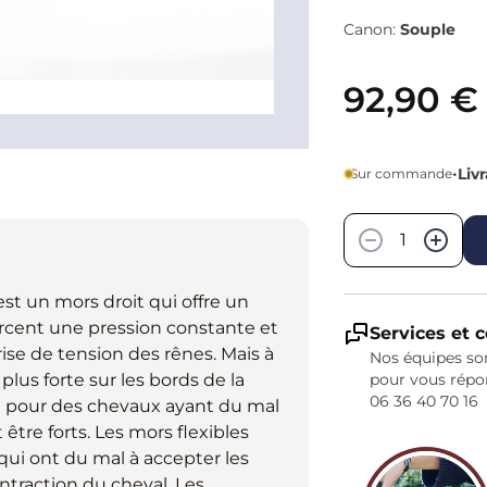
Canon:
Souple
92,90 €
•
Liv
Sur commande
Quantité
−
+
st un mors droit qui offre un
ercent une pression constante et
Services et c
rise de tension des rênes. Mais à
Nos équipes son
 plus forte sur les bords de la
pour vous répo
06 36 40 70 16
é pour des chevaux ayant du mal
être forts. Les mors flexibles
qui ont du mal à accepter les
ontraction du cheval. Les