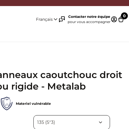
0
Contacter notre équipe
Français
pour vous accompagner
Identifi
Pani
anneaux caoutchouc droit
u rigide - Metalab
Materiel vulnérable