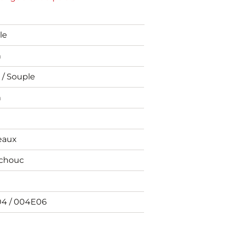
le
m
 / Souple
m
eaux
chouc
4 / 004E06