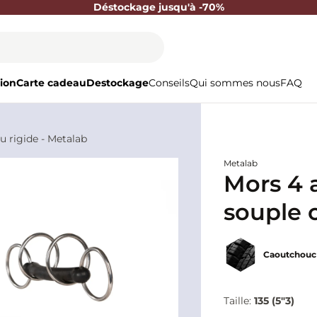
Déstockage jusqu'à -70%
ion
Carte cadeau
Destockage
Conseils
Qui sommes nous
FAQ
 rigide - Metalab
Metalab
Mors 4 
souple o
Caoutchouc
Taille:
135 (5"3)