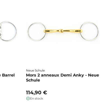
Neue Schule
Fa
 Barrel
Mors 2 anneaux Demi Anky - Neue
M
Schule
b
114,90 €
1
En stock